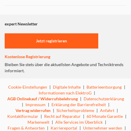
Dieser Inhalt wird aufgrund Ihrer Cookie Präferenzen nicht
angezeigt. Um diesen Inhalt anzuzeigen aktivieren Sie bitte
"Marketing".
expert Newsletter
Einstellungen anpassen
Jetzt registrieren
Kostenlose Registrierung
Bleiben Sie stets über die aktuellsten Angebote und Techniktrends
informiert.
Cookie-Einstellungen
|
Digitale Inhalte
|
Batterieentsorgung
|
Informationen nach ElektroG
|
AGB Onlinekauf / Widerrufsbelehrung
|
Datenschutzerklärung
|
Impressum
|
Erklärung der Barrierefreiheit
|
Vertrag widerrufen
|
Sicherheitsprobleme
|
Anfahrt
|
Kontaktformular
|
Recht auf Reparatur
|
60 Monate Garantie
|
Markenwelt
|
Alle Services im Überblick
|
Fragen & Antworten
|
Karriereportal
|
Unternehmer werden
|