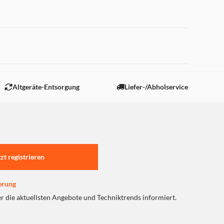
 "Marketing".
Altgeräte-Entsorgung
Liefer-/Abholservice
tzt registrieren
erung
er die aktuellsten Angebote und Techniktrends informiert.