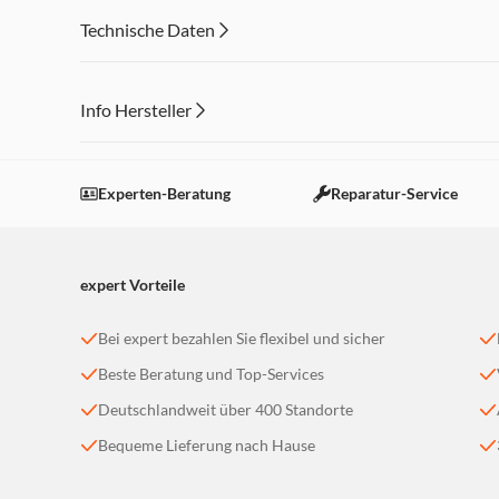
Batterien
Technische Daten
Info Hersteller
Dieser Inhalt wird aufgrund Ihrer Cookie Präferenzen
Einstellungen anpassen
Experten-Beratung
Reparatur-Service
expert Vorteile
Bei expert bezahlen Sie flexibel und sicher
Beste Beratung und Top-Services
Deutschlandweit über 400 Standorte
Bequeme Lieferung nach Hause