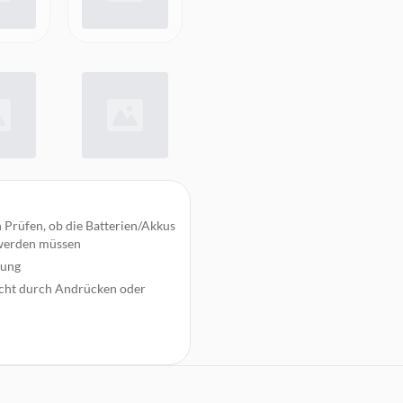
 Prüfen, ob die Batterien/Akkus
 werden müssen
nung
icht durch Andrücken oder
 dies sorgt für ein
ngen von 1,5 Volt + 9 V-