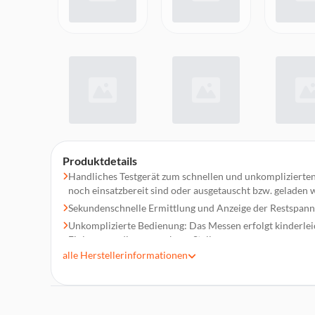
Produktdetails
Handliches Testgerät zum schnellen und unkomplizierten
noch einsatzbereit sind oder ausgetauscht bzw. geladen
Sekundenschnelle Ermittlung und Anzeige der Restspan
Unkomplizierte Bedienung: Das Messen erfolgt kinderle
Einlegen an die vorgesehene Stelle
alle
Herstellerinformationen
Die Batterien bzw. Akkus werden unter Belastung getestet,
realistischeres Messergebnis
Anzeige der Restspannung über eine digitale Anzeige
Zwei unterschiedliche Kontaktstellen am Gerät für Messu