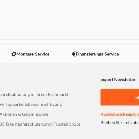
 nicht angezeigt. Um diesen Inhalt anzuzeigen aktivieren Sie bitte
Montage-Service
Finanzierungs-Service
expert Newsletter
Direktabholung in Ihrem Fachmarkt
Je
Verfügbarkeitsbenachrichtigung
Aktionen & Gewinnspiele
Kostenlose Registri
Bleiben Sie stets üb
30 Tage Käuferschutz durch Trusted Shops