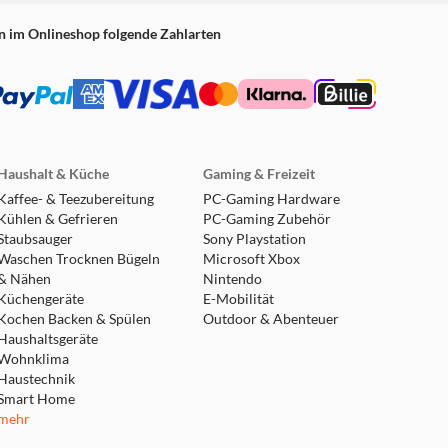
n im Onlineshop folgende Zahlarten
Haushalt & Küche
Gaming & Freizeit
Kaffee- & Teezubereitung
PC-Gaming Hardware
Kühlen & Gefrieren
PC-Gaming Zubehör
Staubsauger
Sony Playstation
Waschen Trocknen Bügeln
Microsoft Xbox
& Nähen
Nintendo
Küchengeräte
E-Mobilität
Kochen Backen & Spülen
Outdoor & Abenteuer
Haushaltsgeräte
Wohnklima
Haustechnik
Smart Home
mehr