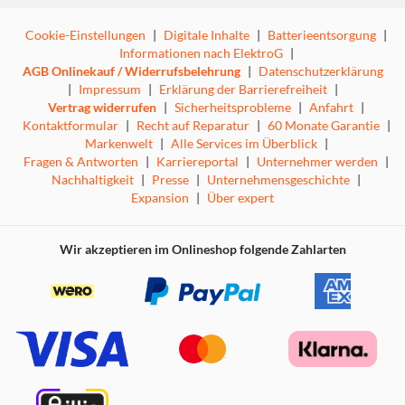
Cookie-Einstellungen
|
Digitale Inhalte
|
Batterieentsorgung
|
Informationen nach ElektroG
|
AGB Onlinekauf / Widerrufsbelehrung
|
Datenschutzerklärung
|
Impressum
|
Erklärung der Barrierefreiheit
|
Vertrag widerrufen
|
Sicherheitsprobleme
|
Anfahrt
|
Kontaktformular
|
Recht auf Reparatur
|
60 Monate Garantie
|
Markenwelt
|
Alle Services im Überblick
|
Fragen & Antworten
|
Karriereportal
|
Unternehmer werden
|
Nachhaltigkeit
|
Presse
|
Unternehmensgeschichte
|
Expansion
|
Über expert
Wir akzeptieren im Onlineshop folgende Zahlarten