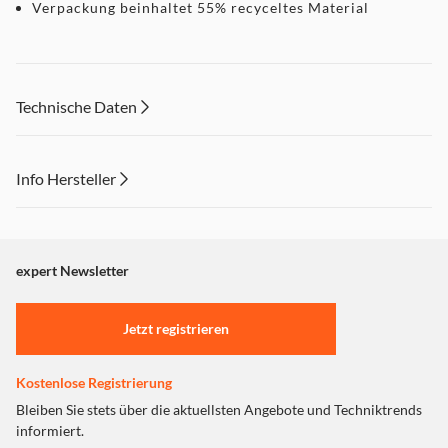
Verpackung beinhaltet 55% recyceltes Material
Technische Daten
Info Hersteller
Dieser Inhalt wird aufgrund Ihrer Cookie Präferenzen nicht
angezeigt. Um diesen Inhalt anzuzeigen aktivieren Sie bitte
"Marketing".
expert Newsletter
Einstellungen anpassen
Jetzt registrieren
Kostenlose Registrierung
Bleiben Sie stets über die aktuellsten Angebote und Techniktrends
informiert.