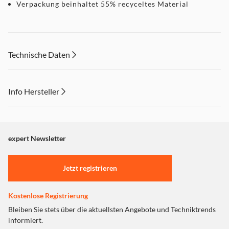
Verpackung beinhaltet 55% recyceltes Material
Technische Daten
Info Hersteller
Dieser Inhalt wird aufgrund Ihrer Cookie Präferenzen nicht
angezeigt. Um diesen Inhalt anzuzeigen aktivieren Sie bitte
"Marketing".
expert Newsletter
Einstellungen anpassen
Jetzt registrieren
Kostenlose Registrierung
Bleiben Sie stets über die aktuellsten Angebote und Techniktrends
informiert.