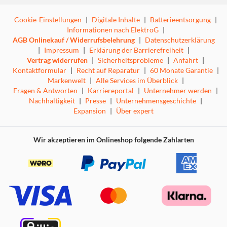
Cookie-Einstellungen
|
Digitale Inhalte
|
Batterieentsorgung
|
Informationen nach ElektroG
|
AGB Onlinekauf / Widerrufsbelehrung
|
Datenschutzerklärung
|
Impressum
|
Erklärung der Barrierefreiheit
|
Vertrag widerrufen
|
Sicherheitsprobleme
|
Anfahrt
|
Kontaktformular
|
Recht auf Reparatur
|
60 Monate Garantie
|
Markenwelt
|
Alle Services im Überblick
|
Fragen & Antworten
|
Karriereportal
|
Unternehmer werden
|
Nachhaltigkeit
|
Presse
|
Unternehmensgeschichte
|
Expansion
|
Über expert
Wir akzeptieren im Onlineshop folgende Zahlarten