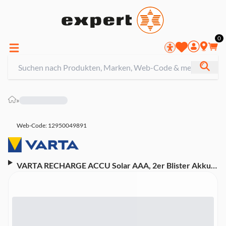
0
»
Web-Code: 12950049891
VARTA RECHARGE ACCU Solar AAA, 2er Blister Akku
(Micro, 56733, HR03, Nickel-Metall-Hydrid (Ni/MH),
550 mAh, 1,2 Volt)