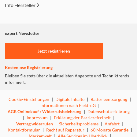
Info Hersteller
Dieser Inhalt wird aufgrund Ihrer Cookie Präferenzen nicht
angezeigt. Um diesen Inhalt anzuzeigen aktivieren Sie bitte
"Marketing".
expert Newsletter
Einstellungen anpassen
Jetzt registrieren
Kostenlose Registrierung
Bleiben Sie stets über die aktuellsten Angebote und Techniktrends
informiert.
Cookie-Einstellungen
|
Digitale Inhalte
|
Batterieentsorgung
|
Informationen nach ElektroG
|
AGB Onlinekauf / Widerrufsbelehrung
|
Datenschutzerklärung
|
Impressum
|
Erklärung der Barrierefreiheit
|
Vertrag widerrufen
|
Sicherheitsprobleme
|
Anfahrt
|
Kontaktformular
|
Recht auf Reparatur
|
60 Monate Garantie
|
Markenwelt
|
Alle Services im Überblick
|