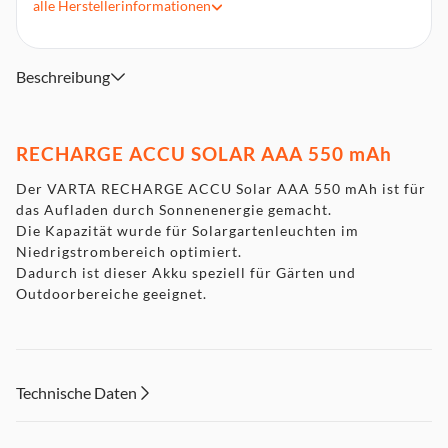
alle
Herstellerinformationen
Nennkapazität: 550 mAh
Spannung: 1,2 V
System: Nickel-Hydrid
Beschreibung
RECHARGE ACCU SOLAR AAA 550 mAh
Der VARTA RECHARGE ACCU Solar AAA 550 mAh ist für
das Aufladen durch Sonnenenergie gemacht.
Die Kapazität wurde für Solargartenleuchten im
Niedrigstrombereich optimiert.
Dadurch ist dieser Akku speziell für Gärten und
Outdoorbereiche geeignet.
Technische Daten