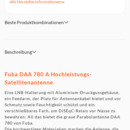
alle
Herstellerinformationen
Einfache Installation dank vormontierter Einzelteile
Empfangsstarker Präzisionsreflektor, verdrehsichere
Doppelmastschelle
Beste Produktkombinationen
LNB-Halterung aus Aluminium-Druckguss
Reflektorgröße 74x84 Zentimeter
Beschreibung
Fuba DAA 780 A Hochleistungs-
Satellitenantenne
Eine LNB-Halterung mit Aluminium-Druckgussgehäuse,
ein Feedarm, der Platz für Antennenkabel bietet und vor
Schmutz sowie Feuchtigkeit schützt und ein
verschließbares Fach, um DiSEqC-Relais vor Nässe zu
bewahren: All das bietet die graue Parabolantenne DAA
780 von Fuba.
Die hochwertigen Materialien machen die Antenne, die