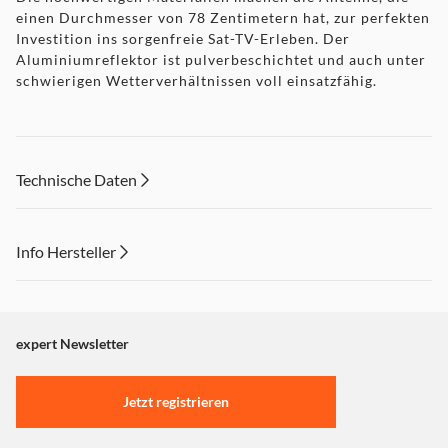
einen Durchmesser von 78 Zentimetern hat, zur perfekten
Investition ins sorgenfreie Sat-TV-Erleben. Der
Aluminiumreflektor ist pulverbeschichtet und auch unter
schwierigen Wetterverhältnissen voll einsatzfähig.
Technische Daten
Info Hersteller
Dieser Inhalt wird aufgrund Ihrer Cookie Präferenzen nicht
angezeigt. Um diesen Inhalt anzuzeigen aktivieren Sie bitte
"Marketing".
expert Newsletter
Einstellungen anpassen
Jetzt registrieren