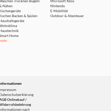
Waschen Trocknen Bügeln
Microsoft Xbox
& Nähen
Nintendo
Küchengeräte
E-Mobilität
Kochen Backen & Spülen
Outdoor & Abenteuer
Haushaltsgeräte
Wohnklima
Haustechnik
Smart Home
mehr
Informationen
Impressum
Datenschutzerklärung
AGB Onlinekauf /
Widerrufsbelehrung
Informationen nach