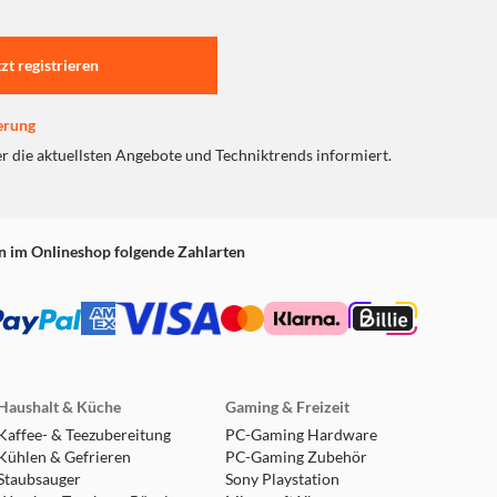
tzt registrieren
erung
er die aktuellsten Angebote und Techniktrends informiert.
n im Onlineshop folgende Zahlarten
Haushalt & Küche
Gaming & Freizeit
Kaffee- & Teezubereitung
PC-Gaming Hardware
Kühlen & Gefrieren
PC-Gaming Zubehör
Staubsauger
Sony Playstation