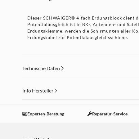
Dieser SCHWAIGER® 4-fach Erdungsblock dient der
Potentialausgleich ist in BK-, Antennen- und Sate
Erdungsklemme, werden die Schirmungen aller Koa
Erdungskabel zur Potentialausgleichsschiene.
Technische Daten
Info Hersteller
Dieser Inhalt wird aufgrund Ihrer Cookie Präferenzen
Einstellungen anpassen
Experten-Beratung
Reparatur-Service