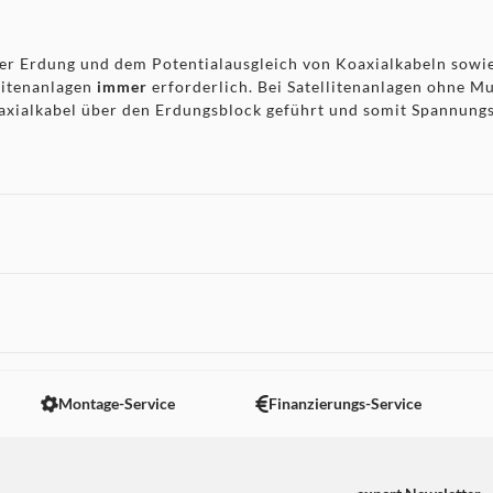
 Erdung und dem Potentialausgleich von Koaxialkabeln sowie
llitenanlagen
immer
erforderlich. Bei Satellitenanlagen ohne Mu
xialkabel über den Erdungsblock geführt und somit Spannungs
 nicht angezeigt. Um diesen Inhalt anzuzeigen aktivieren Sie bitte
Montage-Service
Finanzierungs-Service