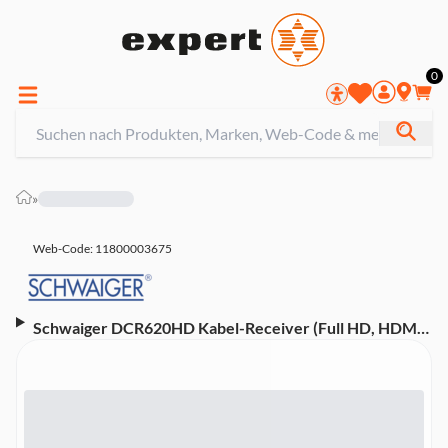
0
»
Web-Code: 11800003675
Schwaiger DCR620HD Kabel-Receiver (Full HD, HDMI;
Time Shift, Update by USB, MP3, ECO Energiesparer)