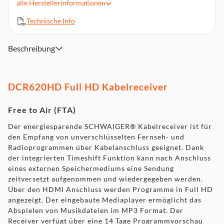
alle
Herstellerinformationen
Vorschau (senderabhängig)
Mehrsprachiges Bildschirmmenü
Technische Info
USB Schnittstelle zum Anschluss externer Speichermedien
Automatische Bildformaterkennung (4:3 <> 16:9)
Beschreibung
Lieferumfang: Receiver, Fernbedienung, 2x Batterie (1,5 V
LR03 (AAA)), Bedienungsanleitung
DCR620HD Full HD Kabelreceiver
Free to Air (FTA)
Der energiesparende SCHWAIGER® Kabelreceiver ist für
den Empfang von unverschlüsselten Fernseh- und
Radioprogrammen über Kabelanschluss geeignet. Dank
der integrierten Timeshift Funktion kann nach Anschluss
eines externen Speichermediums eine Sendung
zeitversetzt aufgenommen und wiedergegeben werden.
Über den HDMI Anschluss werden Programme in Full HD
angezeigt. Der eingebaute Mediaplayer ermöglicht das
Abspielen von Musikdateien im MP3 Format. Der
Receiver verfügt über eine 14 Tage Programmvorschau