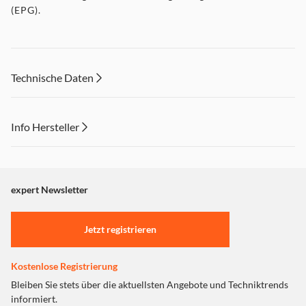
(EPG).
Technische Daten
Info Hersteller
Dieser Inhalt wird aufgrund Ihrer Cookie Präferenzen nicht
angezeigt. Um diesen Inhalt anzuzeigen aktivieren Sie bitte
"Marketing".
expert Newsletter
Einstellungen anpassen
Jetzt registrieren
Kostenlose Registrierung
Bleiben Sie stets über die aktuellsten Angebote und Techniktrends
informiert.