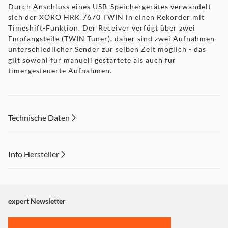
Durch Anschluss eines USB-Speichergerätes verwandelt
sich der XORO HRK 7670 TWIN in einen Rekorder mit
Timeshift-Funktion. Der Receiver verfügt über zwei
Empfangsteile (TWIN Tuner), daher sind zwei Aufnahmen
unterschiedlicher Sender zur selben Zeit möglich - das
gilt sowohl für manuell gestartete als auch für
timergesteuerte Aufnahmen.
Technische Daten
Info Hersteller
Dieser Inhalt wird aufgrund Ihrer Cookie Präferenzen nicht
angezeigt. Um diesen Inhalt anzuzeigen aktivieren Sie bitte
"Marketing".
expert Newsletter
Einstellungen anpassen