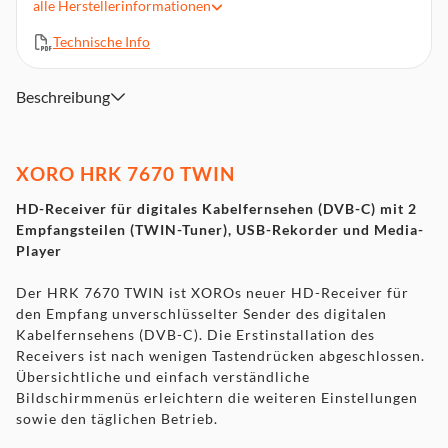
alle
Herstellerinformationen
selben Zeit
HDMI- (bis zu Full HD/1080p) und USB-Port
Technische Info
7-Segment-LED-Display (4 Stellen)
Elektronischer Programmführer (EPG) und Videotext
Beschreibung
Leistungsfähiger HD Media Player - unterstützt MKV-
Dateien
XORO HRK 7670 TWIN
HD-Receiver für digitales Kabelfernsehen (DVB-C) mit 2
Empfangsteilen (TWIN-Tuner), USB-Rekorder und Media-
Player
Der HRK 7670 TWIN ist XOROs neuer HD-Receiver für
den Empfang unverschlüsselter Sender des digitalen
Kabelfernsehens (DVB-C). Die Erstinstallation des
Receivers ist nach wenigen Tastendrücken abgeschlossen.
Übersichtliche und einfach verständliche
Bildschirmmenüs erleichtern die weiteren Einstellungen
sowie den täglichen Betrieb.