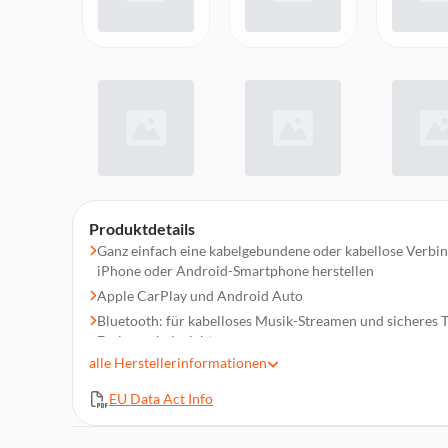
Produktdetails
Ganz einfach eine kabelgebundene oder kabellose Verbi
iPhone oder Android-Smartphone herstellen
Apple CarPlay und Android Auto
Bluetooth: für kabelloses Musik-Streamen und sicheres T
Freisprecheinrichtung
alle
Herstellerinformationen
Unterstützt außerdem das Smartphone-Mirroring per USB
kompatiblen iPhone oder Android-Smartphone auf dem 
EU Data Act Info
Mediareceivers zu spiegeln
FM-Radio und DAB+: Genießen Sie Ihre Lieblingsradiosende