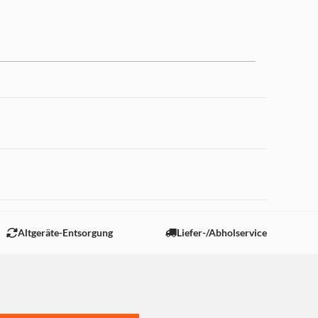
DAB können Sie ganz
se Verbindung zu einem
ne herstellen, sodass Sie
ber Android Auto oder
 "Marketing".
er den Touchscreen des
H-DA360DAB unterstützt
Altgeräte-Entsorgung
Liefer-/Abholservice
SB-Kabel, um das Display
martphone auf dem
ln und das Handy darüber
e Audio- und Videoinhalte
ielen.
r Bluetooth, damit Sie Ihre