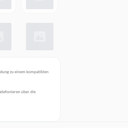
ndung zu einem kompatiblen
elefonieren über die
-Kabel, um das Display Ihres
Touchscreen des
r in kristallklarer digitaler