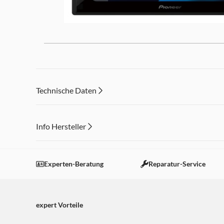
Leistungsstarkes Entertainment f
Technische Daten
Info Hersteller
Dieser Inhalt wird aufgrund Ihrer Cookie Präferenzen
Einstellungen anpassen
Experten-Beratung
Reparatur-Service
expert Vorteile