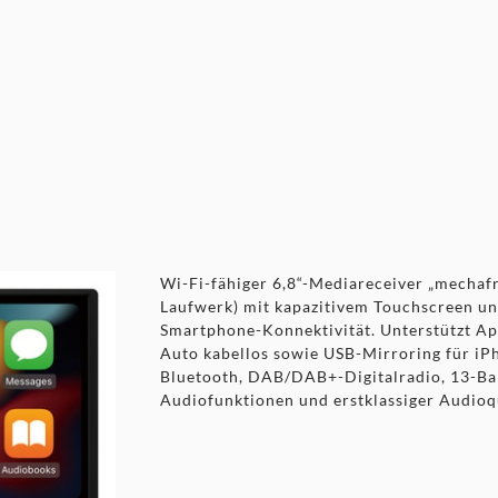
prechmikrofon, GPS Antenne
Wi-Fi-fähiger 6,8“-Mediareceiver „mechaf
Laufwerk) mit kapazitivem Touchscreen un
Smartphone-Konnektivität. Unterstützt A
Auto kabellos sowie USB-Mirroring für iP
Bluetooth, DAB/DAB+-Digitalradio, 13-Ba
Audiofunktionen und erstklassiger Audioqu