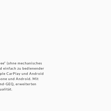
ree“ (ohne mechanisches
d einfach zu bedienender
pple CarPlay und Android
hone und Android. Mit
nd-GEQ, erweiterten
alität.