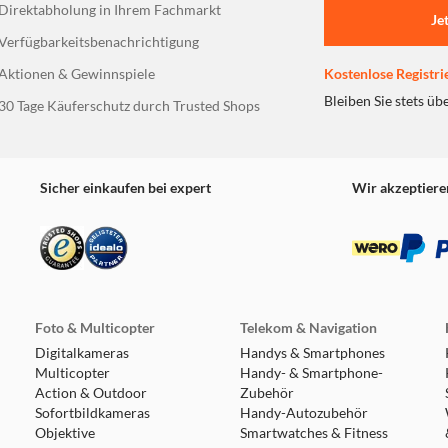
Direktabholung in Ihrem Fachmarkt
Musik kabellos streamen und über die Fre
Je
telefonieren können.
Verfügbarkeitsbenachrichtigung
Verbessern Sie die Klangqualität mit hoc
Aktionen & Gewinnspiele
Kostenlose Registri
Mit dem 13-Band-Grafikequalizer können S
ganz nach Belieben anpassen.
Bleiben Sie stets üb
30 Tage Käuferschutz durch Trusted Shops
Sicher einkaufen bei expert
Wir akzeptiere
Foto & Multicopter
Telekom & Navigation
Digitalkameras
Handys & Smartphones
Multicopter
Handy- & Smartphone-
Action & Outdoor
Zubehör
Sofortbildkameras
Handy-Autozubehör
Objektive
Smartwatches & Fitness