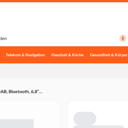
den
Telekom & Navigation
Haushalt & Küche
Gesundheit & Körper
, Bluetooth, 6,8“
sive DAB Antenne)