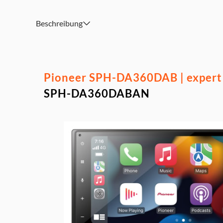
Qualität dank dem eingebauten digitalen Radiotuner.
Kapazitiver 6,8“- Touchscreen (17 cm)
Beschreibung
WiFi, Bluetooth, USB, AV-/AUX-Eingang hinten
Lieferumfang: USB-Verlängerungskabel, externes Freis
Pioneer SPH-DA360DAB | expert
SPH-DA360DABAN