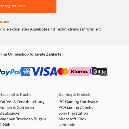
isprecheinrichtung sicher
tzt registrieren
hwertigen Audiofunktionen:
erung
ie die Klangeinstellungen
er die aktuellsten Angebote und Techniktrends informiert.
n im Onlineshop folgende Zahlarten
Haushalt & Küche
Gaming & Freizeit
Kaffee- & Teezubereitung
PC-Gaming Hardware
Kühlen & Gefrieren
PC-Gaming Zubehör
Staubsauger
Sony Playstation
Waschen Trocknen Bügeln
Microsoft Xbox
& Nähen
Nintendo