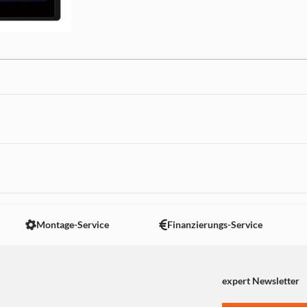
ür Ihr Auto.
Mit dem 2-DIN-Mediareceiver SPH-DA360
einfach eine kabelgebundene oder kabello
kompatiblen iPhone oder Android-Smartpho
Apple CarPlay, Android Auto und Waze (ü
 nicht angezeigt. Um diesen Inhalt anzuzeigen aktivieren Sie bitte
Apple CarPlay) sicher und komfortabel üb
Mediareceivers bedienen können. Das SP
Montage-Service
Finanzierungs-Service
außerdem das Smartphone-Mirroring per U
Ihres kompatiblen iPhone oder Android-S
Touchscreen des Mediareceivers zu spiege
zu bedienen. DAB/DAB+-Digitalradio sowi
expert Newsletter
auf USB-Geräten lassen sich ebenfalls absp
Darüber hinaus bietet dieser Mediareceive