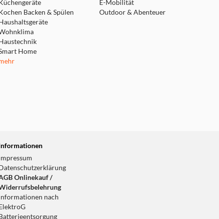
Küchengeräte
E-Mobilität
Kochen Backen & Spülen
Outdoor & Abenteuer
Haushaltsgeräte
Wohnklima
Haustechnik
Smart Home
mehr
Informationen
Impressum
Datenschutzerklärung
AGB Onlinekauf /
Widerrufsbelehrung
Informationen nach
ElektroG
Batterieentsorgung