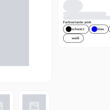
Farbvariante: pink
schwarz
blau
weiß