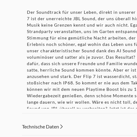
Der Soundtrack für unser Leben, direkt in unserer
7 ist der unerreichte JBL Sound, der uns überall hi
Musik keine Grenzen kennt und wir auch nicht. Ega
Strandparty veranstalten, uns im Garten entspann
Stimmung für eine gemütliche Nacht arbeiten, der 
Erlebnis noch schöner, egal wohin das Leben uns fü
unser charakteristischer Sound dank des AI Sound
voluminöser und satter als je zuvor. Das Resultat? 
dafür, dass sich unsere Freunde und Familie wund
satte, herrliche Sound kommen könnte. Aber er ist
anzusehen und stark. Der Flip 7 ist wasserdicht, s
stoßsicher nach IP68. So kommt er nie aus dem T
können wir mit dem neuen Playtime Boost bis zu 
Wiedergabezeit genießen, denn schöne Momente s
lange dauern, wie wir wollen. Wäre es nicht toll, 
Sound von JBL überall zu verbreiten? Jetzt ist das
dich mühelos mit anderen Auracast™-fähigen JBL-
mit der gleichen Playlist einen größeren Umkreis 
Technische Daten
wir eine Fahrradtour durch die Stadt machen oder
Party auf der Terrasse hinter dem Haus bis in den