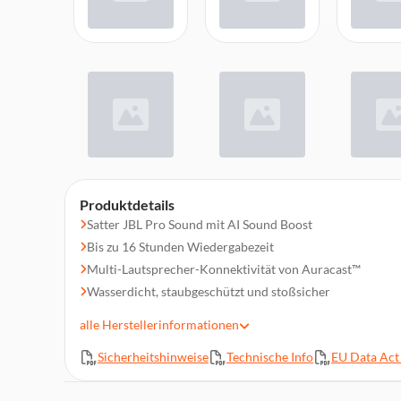
Produktdetails
Satter JBL Pro Sound mit AI Sound Boost
Bis zu 16 Stunden Wiedergabezeit
Multi-Lautsprecher-Konnektivität von Auracast™
Wasserdicht, staubgeschützt und stoßsicher
PushLock System mit austauschbarem Zubehör
alle
Herstellerinformationen
Verlustfreie Audiowiedergabe
Sicherheitshinweise
Technische Info
EU Data Act 
JBL Portable App
Recycelter Kunststoff und Bespannstoff sowie FSC-zerti