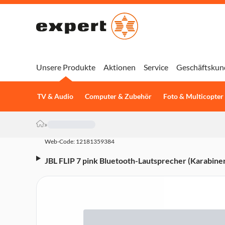
Unsere Produkte
Aktionen
Service
Geschäftskun
TV & Audio
Computer & Zubehör
Foto & Multicopter
»
Web-Code: 12181359384
JBL FLIP 7 pink Bluetooth-Lautsprecher (Karabine
staubgeschützt, stoßsicher)