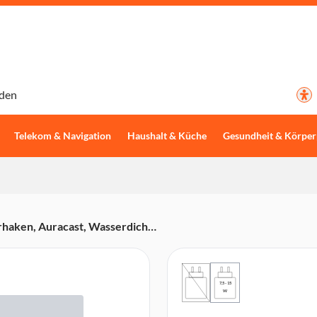
den
Telekom & Navigation
Haushalt & Küche
Gesundheit & Körper
rhaken, Auracast, Wasserdicht,
7,5 - 15
W