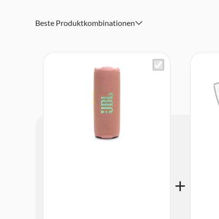
Abmessungen (BxHxT): 18,25 x 6,95 x 7,15 cm
Lieferumfang: 1 x JBL Flip 6, 1 x Karabinerhaken, 1 x Kur
Beste Produktkombinationen
und Sicherheitsdatenblat