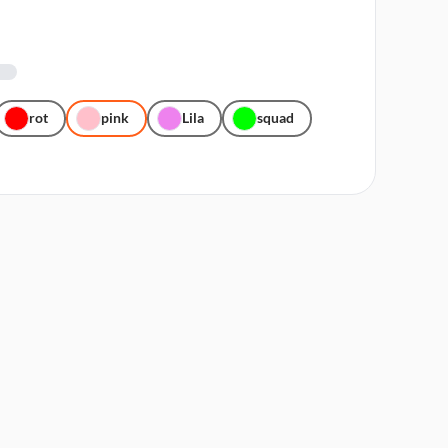
rot
pink
Lila
squad