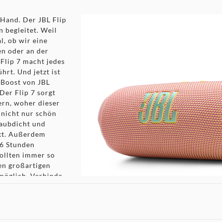
 Hand. Der JBL Flip
n begleitet. Weil
l, ob wir eine
en oder an der
Flip 7 macht jedes
hrt. Und jetzt ist
 Boost von JBL
Der Flip 7 sorgt
ern, woher dieser
 nicht nur schön
taubdicht und
akt. Außerdem
16 Stunden
ollten immer so
den großartigen
 möglich. Verbinde
Lautsprechern, um
abzudecken, egal ob
 unsere Dinner-
 Vorgarten