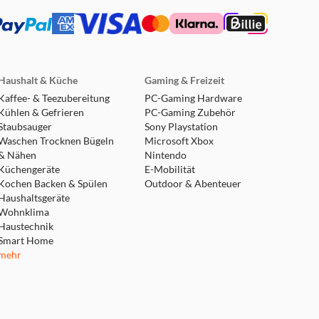
landet? Nein? Ob du es
. Zusätzlich zu unserem
einer Höhe von 1 m auf
indrucken. Beeindrucke sie
zu 1,5 Meter tiefes
Haushalt & Küche
Gaming & Freizeit
Kaffee- & Teezubereitung
PC-Gaming Hardware
Kühlen & Gefrieren
PC-Gaming Zubehör
hLock-Zubehörsystem mit
Staubsauger
Sony Playstation
Waschen Trocknen Bügeln
Microsoft Xbox
& Nähen
Nintendo
Küchengeräte
E-Mobilität
am USB-C-Port des Laptops
Kochen Backen & Spülen
Outdoor & Abenteuer
ktioniert. *Erfordert
Haushaltsgeräte
Wohnklima
Haustechnik
Smart Home
 Zugriff auf Support,
mehr
recherabdeckung ist zu