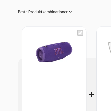
JBL Portable App
Recycelter Kunststoff und Bespannstoff sowie FSCzertif
Beste Produktkombinationen