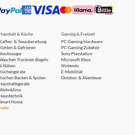
ft für unsere
ytime Boost weitere
nen wir mühelos zwei
Haushalt & Küche
Gaming & Freizeit
her verbinden, um mehr
Kaffee- & Teezubereitung
PC-Gaming Hardware
Kühlen & Gefrieren
PC-Gaming Zubehör
Staubsauger
Sony Playstation
Waschen Trocknen Bügeln
Microsoft Xbox
landet? Nein? Ob du es
& Nähen
Nintendo
ert. Zusätzlich zu unserem
Küchengeräte
E-Mobilität
 einer Höhe von 1 m auf
Kochen Backen & Spülen
Outdoor & Abenteuer
Haushaltsgeräte
indrucken. Beeindrucke sie
Wohnklima
zu 1,5 Meter tiefes
Haustechnik
Smart Home
mehr
erne zurücklegen – koste es