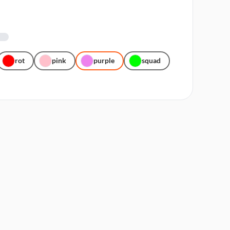
rot
pink
purple
squad