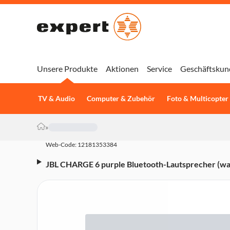
Unsere Produkte
Aktionen
Service
Geschäftskun
TV & Audio
Computer & Zubehör
Foto & Multicopter
»
Web-Code: 12181353384
JBL CHARGE 6 purple Bluetooth-Lautsprecher (was
Powerbank, App)