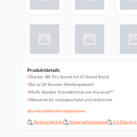
Produktdetails
Starker JBL Pro Sound mit AI Sound Boost
Bis zu 28 Stunden Wiedergabezeit
Multi-Speaker-Konnektivität von Auracast™
Wasserdicht, staubgeschützt und stoßsicher
Robuster Tragegurt
alle
Herstellerinformationen
Schnelles Laden
Technische Info
Sicherheitshinweise
EU Data Act 
Integrierte Powerbank
Verlustfreie Audiowiedergabe