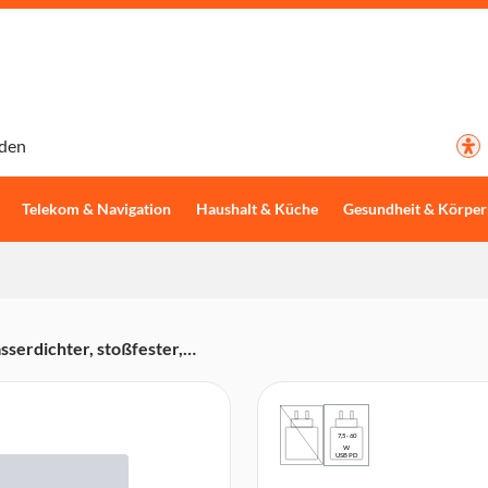
den
Telekom & Navigation
Haushalt & Küche
Gesundheit & Körper
serdichter, stoßfester,
7,5 - 60
W
USB PD