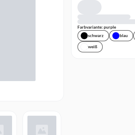
Farbvariante: purple
schwarz
blau
weiß