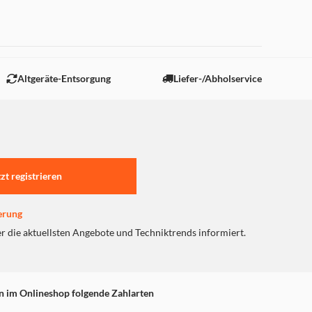
 "Marketing".
Altgeräte-Entsorgung
Liefer-/Abholservice
tzt registrieren
t den besten Ingenieuren
erung
raftvoller Bass und klare
oprietäre Technologie AI
er die aktuellsten Angebote und Techniktrends informiert.
zerrung zu liefern. In
 Sound und Beat,
n im Onlineshop folgende Zahlarten