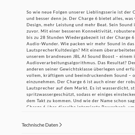
So wie neue Folgen unserer Lieblingsserie ist der
und besser denn je. Der Charge 6 bietet alles, was
Design, mehr Leistung und mehr Beat. Sein Sound is
zuvor. Mit einer besseren Konnektivität, robuster
bis zu 28 Stunden Wiedergabezeit ist der Charge 6
Audio-Wunder. Wie packen wir mehr Sound in das 
LautsprecherKultdesign? Mit einem überarbeitet
unserem brandneuen JBL AI Sound Boost – einem i
Audioverarbeitungsalgorithmus. Das Resultat? Der
anderen seiner Gewichtsklasse überlegen und erfü
vollem, kräftigem und beeindruckendem Sound – oh
einzunehmen. Der Charge 6 ist auch einer der rob
Lautsprecher auf dem Markt. Es ist wasserdicht, s
spritzwassergeschützt, sodass er einiges einstecke
dem Takt zu kommen. Und wie der Name schon sagt
Charge 6 über dieselbe integrierte Powerbank, u
aufzuladen, während du dich vom Beat mitreißen l
in deinem Leben außer dem neuen JBL Charge 6? Vi
Technische Daten
oder vierter? Jetzt können wir mühelos mehrere A
JBL Lautsprecher koppeln, um mit derselben Playl