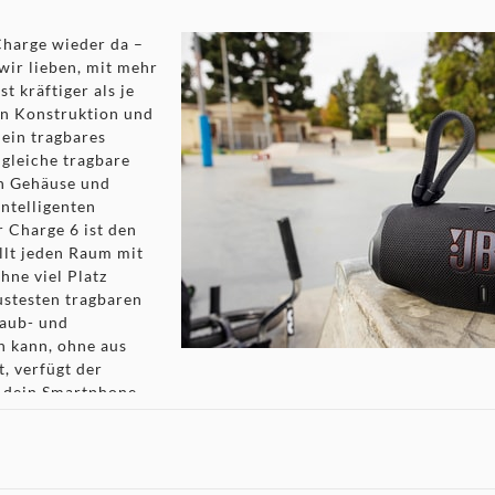
 Charge wieder da –
 wir lieben, mit mehr
t kräftiger als je
en Konstruktion und
 ein tragbares
gleiche tragbare
en Gehäuse und
ntelligenten
 Charge 6 ist den
llt jeden Raum mit
ne viel Platz
ustesten tragbaren
taub- und
n kann, ohne aus
, verfügt der
m dein Smartphone
ässt. Was fehlt noch
elleicht ein zweiter
uracast™-fähige
ist den Boden (und