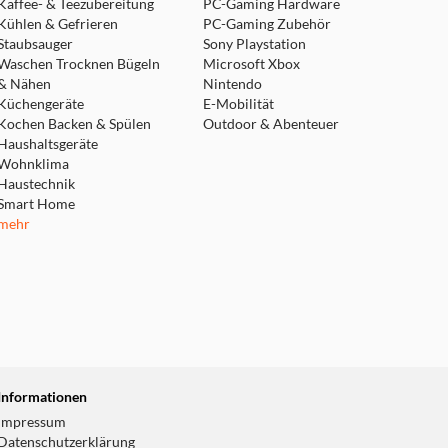
Kaffee- & Teezubereitung
PC-Gaming Hardware
Kühlen & Gefrieren
PC-Gaming Zubehör
Staubsauger
Sony Playstation
Waschen Trocknen Bügeln
Microsoft Xbox
& Nähen
Nintendo
Küchengeräte
E-Mobilität
Kochen Backen & Spülen
Outdoor & Abenteuer
Haushaltsgeräte
Wohnklima
Haustechnik
Smart Home
mehr
Informationen
Impressum
Datenschutzerklärung