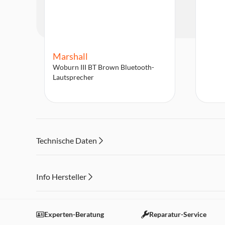
Marshall
Woburn III BT Brown Bluetooth-
Lautsprecher
Technische Daten
Info Hersteller
Dieser Inhalt wird aufgrund Ihrer Cookie Präferenzen
Einstellungen anpassen
Experten-Beratung
Reparatur-Service