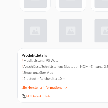
Produktdetails
Musikleistung: 90 Watt
Anschlüsse/Schnittstellen: Bluetooth, HDMI-Eingang, 3
Steuerung über App
Bluetooth-Reichweite: 10 m
Abmessungen: 40 x 31,7 x 20,3 cm
alle
Herstellerinformationen
Lieferumfang: Woburn III Lautsprecher, Handbuch sowie
Sicherheitshinweise, Netzkabel
EU Data Act Info