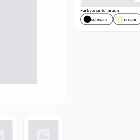
Farbvariante: braun
schwarz
cream