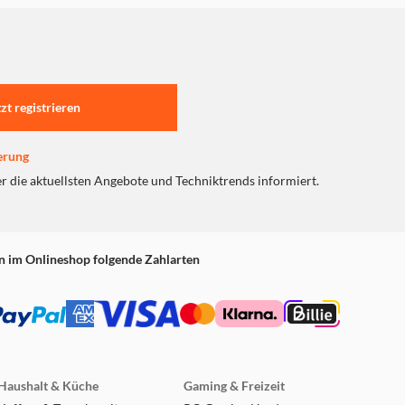
tzt registrieren
erung
er die aktuellsten Angebote und Techniktrends informiert.
n im Onlineshop folgende Zahlarten
Haushalt & Küche
Gaming & Freizeit