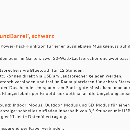
der im Garten: zwei 20-Watt-
 den Seitenflächen für einen
lebnis per Knopfdruck optimal
tomatisch angeglichen
undBarrel“, schwarz
Power-Pack-Funktion für einen ausgiebigen Musikgenuss auf d
nden oder im Garten: zwei 20-Watt-Lautsprecher und zwei passi
utsprechers via Bluetooth für 12 Stunden.
etc. können direkt via USB am Lautsprecher geladen werden.
uetooth verbinden und frei im Raum platzieren für echten Ster
r der Dusche oder entspannt am Pool - gute Musik kann man auc
 Klangerlebnis per Knopfdruck optimal an die Umgebung anpa
en Sound: Indoor-Modus, Outdoor-Modus und 3D-Modus für eine
anzeige: schnelles Aufladen innerhalb von 3,5 Stunden mit USB
ergieeffiziente Datenübertragung.
omsparend per Kabel verbinden.