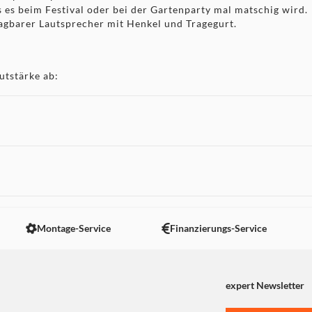
 es beim Festival oder bei der Gartenparty mal matschig wird.
gbarer Lautsprecher mit Henkel und Tragegurt.
utstärke ab:
50% der Lautstärke. 30 Stunden bei 10% der Lautstärke.
pplung/USB-C-Kupplung/Buchse.
cker), USB Typ A-Kupplung.
 nicht angezeigt. Um diesen Inhalt anzuzeigen aktivieren Sie bitte
1.4, HFP V1.5.
Montage-Service
Finanzierungs-Service
Tiefe: 11,8 cm.
expert Newsletter