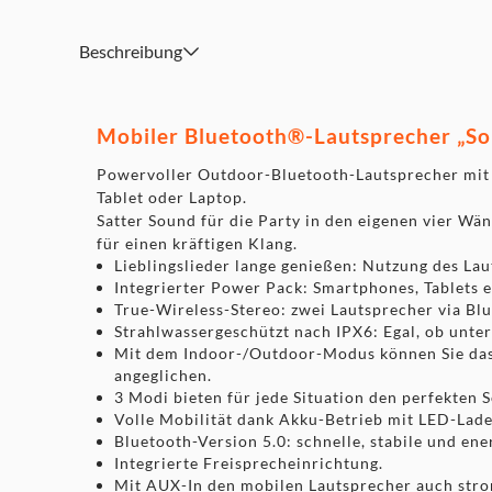
Satter Sound für die Party in den eigenen vier Wänden o
Lautsprecher und zwei passive Radiatoren (je 10 Watt) an
Beschreibung
kräftigen Klang
Integrierter Power Pack: Smartphones, Tablets etc.
Mit dem Indoor-/Outdoor-Modus können Sie das Klanger
an die Umgebung anpassen, Höhen und Bässe werden au
Mobiler Bluetooth®-Lautsprecher „So
Powervoller Outdoor-Bluetooth-Lautsprecher mit 
Tablet oder Laptop.
Satter Sound für die Party in den eigenen vier Wä
für einen kräftigen Klang.
Lieblingslieder lange genießen: Nutzung des La
Integrierter Power Pack: Smartphones, Tablets 
True-Wireless-Stereo: zwei Lautsprecher via Bl
Strahlwassergeschützt nach IPX6: Egal, ob unte
Mit dem Indoor-/Outdoor-Modus können Sie das
angeglichen.
3 Modi bieten für jede Situation den perfekt
Volle Mobilität dank Akku-Betrieb mit LED-Lade
Bluetooth-Version 5.0: schnelle, stabile und en
Integrierte Freisprecheinrichtung.
Mit AUX-In den mobilen Lautsprecher auch str