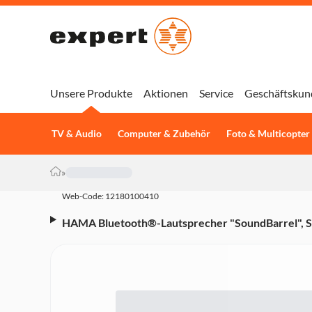
Unsere Produkte
Aktionen
Service
Geschäftskun
TV & Audio
Computer & Zubehör
Foto & Multicopter
»
Web-Code: 12180100410
HAMA Bluetooth®-Lautsprecher "SoundBarrel", S
Power Pack (00188217)