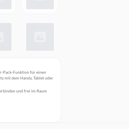
-Pack-Funktion für einen
ty mit dem Handy, Tablet oder
verbinden und frei im Raum
rs via Bluetooth für 12 Stunden
sche oder entspannt am Pool -
zwasser genießen