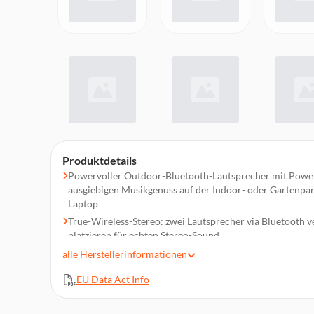
Produktdetails
Powervoller Outdoor-Bluetooth-Lautsprecher mit Power
ausgiebigen Musikgenuss auf der Indoor- oder Gartenpar
Laptop
True-Wireless-Stereo: zwei Lautsprecher via Bluetooth 
platzieren für echten Stereo-Sound
können direkt via USB am Lautsprecher geladen werden
alle
Herstellerinformationen
Lieblingslieder lange genießen: Nutzung des Lautspreche
EU Data Act Info
Strahlwassergeschützt nach IPX6: Egal, ob unter der Du
gute Musik kann man auch bei Strahl-, Regen- und Sprit