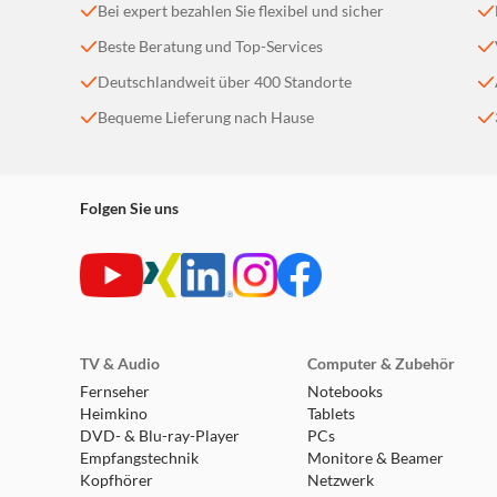
Bei expert bezahlen Sie flexibel und sicher
Stromversorgung: Integrierter Li-Ionen-Akku.
Bluetooth-Version: 5.0.
Beste Beratung und Top-Services
Kapazität: 7200 mAh.
Deutschlandweit über 400 Standorte
Schutzart: IPX6.
Farbe: Schwarz, Farbton: Schwarz.
Bequeme Lieferung nach Hause
Produktbereich: Mobile Entertainment.
Empfohlene Anwendung: Mobile Music.
Lieferumfang:
Folgen Sie uns
1 Bluetooth-Lautsprecher "SoundBarrel".
1 USB-C-Ladekabel.
1 Tragegurt.
1 Bedienungsanleitung
TV & Audio
Computer & Zubehör
Fernseher
Notebooks
Heimkino
Tablets
DVD- & Blu-ray-Player
PCs
Empfangstechnik
Monitore & Beamer
Kopfhörer
Netzwerk