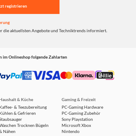
tzt registrieren
erung
er die aktuellsten Angebote und Techniktrends informiert.
n im Onlineshop folgende Zahlarten
Haushalt & Küche
Gaming & Freizeit
Kaffee- & Teezubereitung
PC-Gaming Hardware
Kühlen & Gefrieren
PC-Gaming Zubehör
Staubsauger
Sony Playstation
Waschen Trocknen Bügeln
Microsoft Xbox
& Nähen
Nintendo