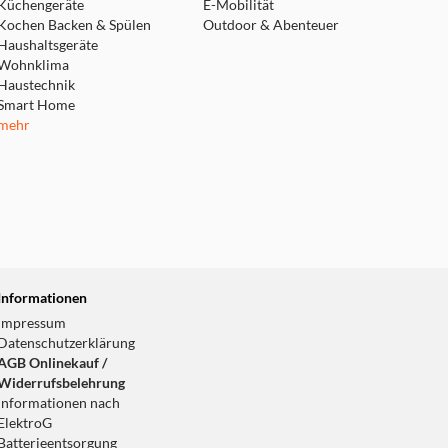
Küchengeräte
E-Mobilität
Kochen Backen & Spülen
Outdoor & Abenteuer
Haushaltsgeräte
Wohnklima
Haustechnik
Smart Home
mehr
Informationen
Impressum
Datenschutzerklärung
AGB Onlinekauf /
Widerrufsbelehrung
Informationen nach
ElektroG
Batterieentsorgung