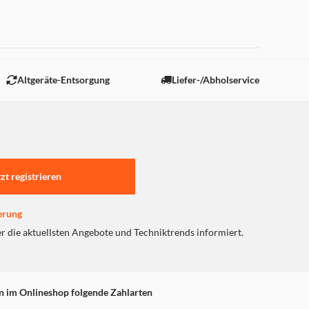
 "Marketing".
Altgeräte-Entsorgung
Liefer-/Abholservice
tzt registrieren
erung
er die aktuellsten Angebote und Techniktrends informiert.
n im Onlineshop folgende Zahlarten