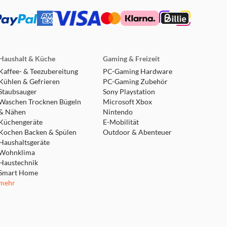
Haushalt & Küche
Gaming & Freizeit
Kaffee- & Teezubereitung
PC-Gaming Hardware
Kühlen & Gefrieren
PC-Gaming Zubehör
Staubsauger
Sony Playstation
Waschen Trocknen Bügeln
Microsoft Xbox
& Nähen
Nintendo
Küchengeräte
E-Mobilität
Kochen Backen & Spülen
Outdoor & Abenteuer
Haushaltsgeräte
Wohnklima
Haustechnik
Smart Home
mehr