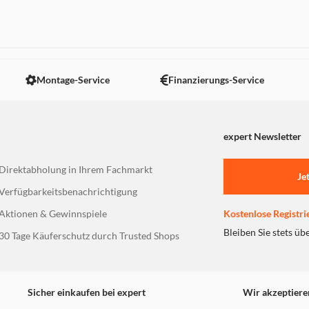
 nicht angezeigt. Um diesen Inhalt anzuzeigen aktivieren Sie bitte
Montage-Service
Finanzierungs-Service
expert Newsletter
Direktabholung in Ihrem Fachmarkt
Je
Verfügbarkeitsbenachrichtigung
Aktionen & Gewinnspiele
Kostenlose Registri
Bleiben Sie stets üb
30 Tage Käuferschutz durch Trusted Shops
Sicher einkaufen bei expert
Wir akzeptiere