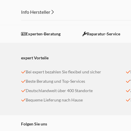
Info Hersteller
Dieser Inhalt wird aufgrund Ihrer Cookie Präferenzen
Einstellungen anpassen
Experten-Beratung
Reparatur-Service
expert Vorteile
Bei expert bezahlen Sie flexibel und sicher
Beste Beratung und Top-Services
Deutschlandweit über 400 Standorte
Bequeme Lieferung nach Hause
Folgen Sie uns