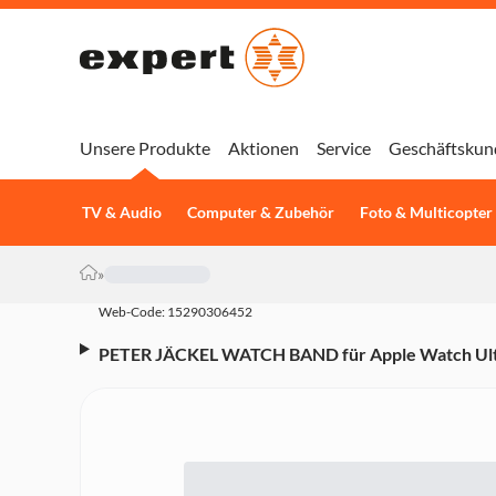
Unsere Produkte
Aktionen
Service
Geschäftskun
TV & Audio
Computer & Zubehör
Foto & Multicopter
»
Web-Code: 15290306452
PETER JÄCKEL WATCH BAND für Apple Watch Ul
(Series 4-11)/ 42mm (Series 1-3) Silicon Yellow