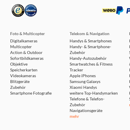
Foto & Multicopter
Telekom & Navigation
Digitalkameras
Handys & Smartphones
Multicopter
Handy- & Smartphone-
Action & Outdoor
Zubehör
Sofortbildkameras
Handy-Autozubehör
Objektive
Smartwatches & Fitness
Speicherkarten
Tracker
Videokameras
Apple iPhones
Blitzgeräte
Samsung Galaxys
Zubehör
Xiaomi Handys
Smartphone Fotografie
weitere Top-Handymarken
Telefone & Telefon-
Zubehör
Navigationsgeräte
mehr