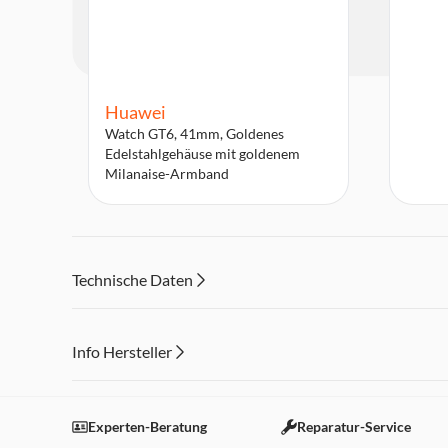
Huawei
Watch GT6, 41mm, Goldenes
Edelstahlgehäuse mit goldenem
Milanaise-Armband
Technische Daten
Info Hersteller
Dieser Inhalt wird aufgrund Ihrer Cookie Präferenzen
Einstellungen anpassen
Experten-Beratung
Reparatur-Service