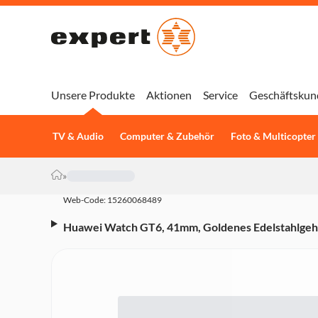
Unsere Produkte
Aktionen
Service
Geschäftskun
TV & Audio
Computer & Zubehör
Foto & Multicopter
»
Web-Code: 15260068489
Huawei Watch GT6, 41mm, Goldenes Edelstahlgehä
Armband (Herzfrequenzmessung, Schlafmonitorin