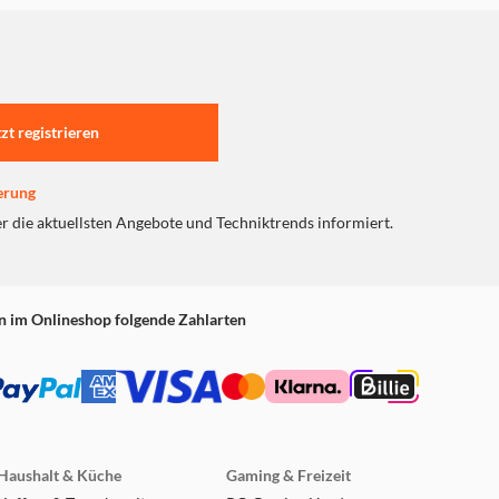
tzt registrieren
erung
er die aktuellsten Angebote und Techniktrends informiert.
n im Onlineshop folgende Zahlarten
Haushalt & Küche
Gaming & Freizeit