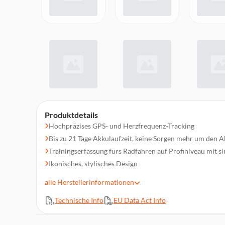
Produktdetails
Hochpräzises GPS- und Herzfrequenz-Tracking
Bis zu 21 Tage Akkulaufzeit, keine Sorgen mehr um den 
Trainingserfassung fürs Radfahren auf Profiniveau mit 
Ikonisches, stylisches Design
Tracking der emotionalen Gesundheit
alle
Herstellerinformationen
Kompatibel mit iOS und Android
Technische Info
EU Data Act Info