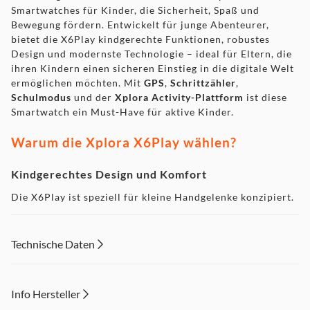
Smartwatches für Kinder, die Sicherheit, Spaß und
Bewegung fördern. Entwickelt für junge Abenteurer,
bietet die X6Play kindgerechte Funktionen, robustes
Design und modernste Technologie – ideal für Eltern, die
ihren Kindern einen sicheren Einstieg in die digitale Welt
ermöglichen möchten. Mit
GPS
,
Schrittzähler
,
Schulmodus
und der
Xplora Activity-Plattform
ist diese
Smartwatch ein Must-Have für aktive Kinder.
Warum die Xplora X6Play wählen?
Kindgerechtes Design und Komfort
Die X6Play ist speziell für kleine Handgelenke konzipiert.
Mit einem
elastischen Textilarmband
(einstellbar, 90-146
mm) und einem leichten Gehäuse (51 g) bietet sie hohen
Tragekomfort. Zwei austauschbare Frames in
Schwarz
,
Technische Daten
Blau
oder
Pink
(eSIM nur in Schwarz) ermöglichen
Individualisierung, während die
IP68-
Wasserbeständigkeit
die Uhr robust gegen Spritzwasser
Info Hersteller
und Stöße macht – ideal für den turbulenten Alltag von