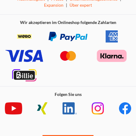
Kontrolle über Einstellungen und Aktivitäten.
Expansion
|
Über expert
Förderung von Bewegung mit der Xplora Activity-
Plattform
Wir akzeptieren im Onlineshop folgende Zahlarten
Die
Xplora Activity-Plattform
(goplay.xplora.com)
motiviert Kinder zu mehr Bewegung. Der integrierte
Schrittzähler
belohnt Schritte mit
Xplora Coins
, die für
Spiele
,
Ziffernblätter
,
Klingeltöne
oder
Auktionen
eingelöst werden können. Wöchentlich legen Xplora-
Nutzer über eine Milliarde Schritte zurück – das
entspricht einer Erdumrundung! Monatliche
Abenteuer
bieten lehrreiche und spannende Inhalte, die Kinder aktiv
halten.
Technische Highlights
Folgen Sie uns
Modell
: X6Play / X6Play eSIM
Bildschirm
: 1,52” TFT, 360 x 400
Akku
: 900 mAh, bis zu 72 Stunden Standby
Kamera
: 5 MP
Netzwerk
: 4G/3G/2G, Nano-SIM oder eSIM