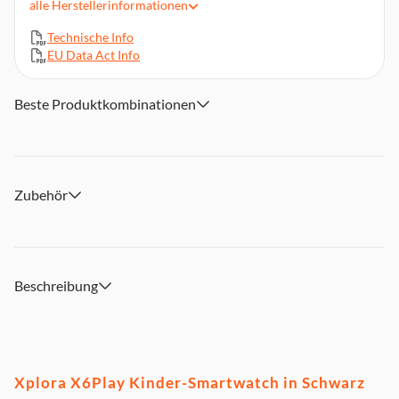
alle
Herstellerinformationen
5 MP Kamera
Technische Info
8 GB Speicher
EU Data Act Info
1,52‘‘ TFT-Bildschirm
880 mAh
Beste Produktkombinationen
Individualisierbar durch austauschbare Loops, Frames
(jeweils 2 im Lieferumfang enthalten) und Armbänder
Zubehör
Beschreibung
Xplora X6Play Kinder-Smartwatch in Schwarz