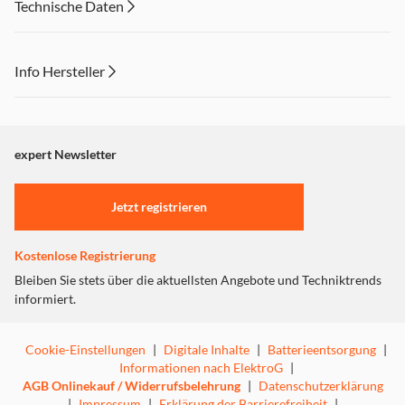
Technische Daten
Info Hersteller
Dieser Inhalt wird aufgrund Ihrer Cookie Präferenzen nicht
angezeigt. Um diesen Inhalt anzuzeigen aktivieren Sie bitte
"Marketing".
expert Newsletter
Einstellungen anpassen
Jetzt registrieren
Kostenlose Registrierung
Xplora X6Play
Bleiben Sie stets über die aktuellsten Angebote und Techniktrends
Xplora bietet mit dem Premium-Modell X6Play eine
informiert.
altersgerechte und sichere Alternative zum Smartphone.
Altersgerecht
, da alle Xplora Modelle wie die X6Play
Cookie-Einstellungen
|
Digitale Inhalte
|
Batterieentsorgung
|
leicht in der Handhabung sowie an die Bedürfnisse von
Informationen nach ElektroG
|
Kindern angepasst sind und die ersten digitalen Schritte
AGB Onlinekauf / Widerrufsbelehrung
|
Datenschutzerklärung
erleichtern.
|
Impressum
|
Erklärung der Barrierefreiheit
|