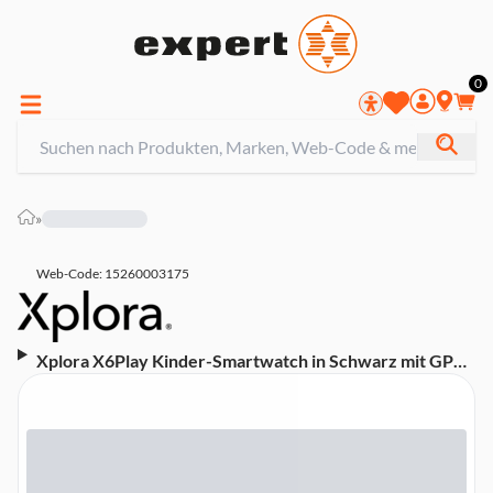
0
»
Web-Code: 15260003175
Xplora X6Play Kinder-Smartwatch in Schwarz mit GPS,
inkl. austauschbarer Loops & Frames in Pink und Lime