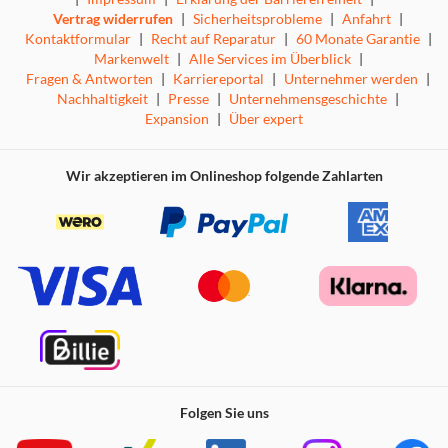
Sicher,
weil dabei bewusst auf den freien Zugang zum
Vertrag widerrufen
|
Sicherheitsprobleme
|
Anfahrt
|
Internet und zu Social Media-Apps verzichtet wird.
Kontaktformular
|
Recht auf Reparatur
|
60 Monate Garantie
|
Der Fokus liegt mit der Telefon- und Nachrichtenfunktion
Markenwelt
|
Alle Services im Überblick
|
auf der Kommunikation. Dank der GPS-Standortfunktion,
Fragen & Antworten
|
Karriereportal
|
Unternehmer werden
|
den Sicherheitszonen und einem SOS-Knopf erhalten
Nachhaltigkeit
|
Presse
|
Unternehmensgeschichte
|
Kinder sowie Erziehende ein Gefühl von mehr Sicherheit
Expansion
|
Über expert
bei den ersten Schritten in die Selbstständigkeit.
Wir akzeptieren im Onlineshop folgende Zahlarten
Anrufe
Folgen Sie uns
Text- und Sprachnachrichten
GPS-Standort mit Kartenanzeige