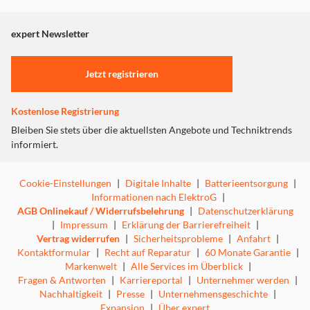
verschiedenen Smart-Funktionen, Garmin Drive™
angezeigt. Um diesen Inhalt anzuzeigen aktivieren Sie bitte
Sicherheitspaket und leicht verständlichen
"Marketing".
Navigationsanweisungen. Von Freisprechfunktionen über
expert Newsletter
Live Traffic bis zu WLAN und mehr – die Zukunft steckt
Einstellungen anpassen
im Garmin-Gerät. Einfach nach vorne blicken und los
Jetzt registrieren
geht's mit Drive.
Kostenlose Registrierung
Bleiben Sie stets über die aktuellsten Angebote und Techniktrends
informiert.
Cookie-Einstellungen
|
Digitale Inhalte
|
Batterieentsorgung
|
Informationen nach ElektroG
|
AGB Onlinekauf / Widerrufsbelehrung
|
Datenschutzerklärung
|
Impressum
|
Erklärung der Barrierefreiheit
|
Echtzeitdienste für Ihre Fahrt
Vertrag widerrufen
|
Sicherheitsprobleme
|
Anfahrt
|
Kontaktformular
|
Recht auf Reparatur
|
60 Monate Garantie
|
Staus sind für Sie kein Problem mehr. Fahren Sie einfach
Markenwelt
|
Alle Services im Überblick
|
eine alternative Route oder umgehen Sie sie gänzlich. Mit
Fragen & Antworten
|
Karriereportal
|
Unternehmer werden
|
kostenlosen Echtzeitdiensten wie Live Parking erhalten
Nachhaltigkeit
|
Presse
|
Unternehmensgeschichte
|
Sie aktuelle Informationen zu Parkplatzverfügbarkeit und-
Expansion
|
Über expert