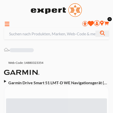
0
»
Web-Code: 14880323354
Garmin Drive Smart 51 LMT-D WE Navigationsgerät (5
Zoll, Auto, 22 Länder Westeuropas, Lebenslange
Kartenupdates, LMT-D, Smartphone-
Benachrichtigungen)