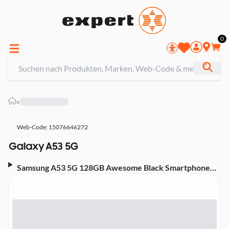
0
»
Web-Code: 15076646272
Samsung A53 5G 128GB Awesome Black Smartphone
(6,5 Zoll, 64 MP, Quad-Kamera, 5.000-mAh, Octa-Core,
Fingerabdrucksensor, Gesichtserkennung, schwarz)