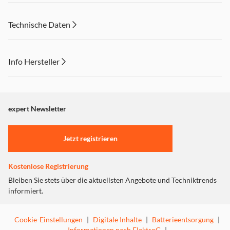
Technische Daten
Info Hersteller
Dieser Inhalt wird aufgrund Ihrer Cookie Präferenzen nicht
angezeigt. Um diesen Inhalt anzuzeigen aktivieren Sie bitte
"Marketing".
expert Newsletter
Einstellungen anpassen
Jetzt registrieren
Kostenlose Registrierung
Bleiben Sie stets über die aktuellsten Angebote und Techniktrends
informiert.
Cookie-Einstellungen
|
Digitale Inhalte
|
Batterieentsorgung
|
Informationen nach ElektroG
|