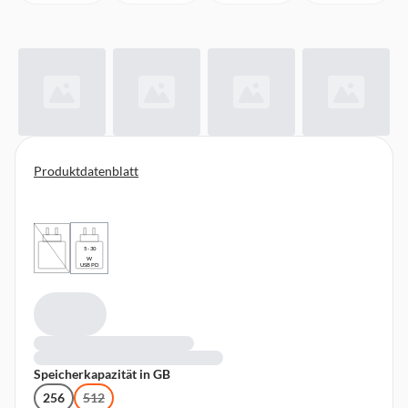
Produktdatenblatt
5 - 30
W
USB PD
Speicherkapazität in GB
256
512