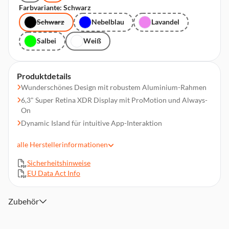
Farbvariante: Schwarz
Schwarz
Nebelblau
Lavandel
Salbei
Weiß
Produktdetails
Wunderschönes Design mit robustem Aluminium-Rahmen
6,3" Super Retina XDR Display mit ProMotion und Always-
On
Dynamic Island für intuitive App-Interaktion
48 MP Dual Fusion Kamera-System (Haupt,
alle
Herstellerinformationen
Ultraweitwinkel)
Superhochauflösende 24/48 MP Fotos mit Makro
Sicherheitshinweise
Dolby Vision Video in 4K mit 60 fps
EU Data Act Info
A19 Chip mit 5-Core GPU und Raytracing
Bis zu 30 Stunden Videowiedergabe
Zubehör
18 MP Center Stage Frontkamera mit Dual Capture
Apple Intelligence für smarte, personalisierte Features