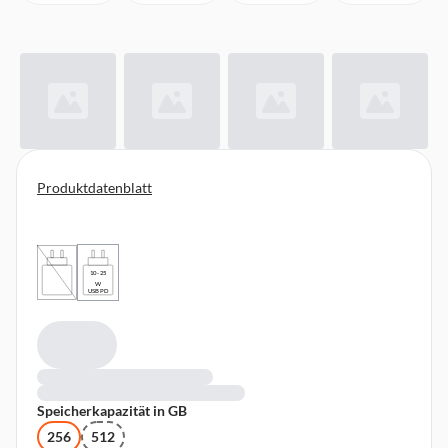
Produktdatenblatt
10 - 25
W
USB PD
Speicherkapazität in GB
256
512