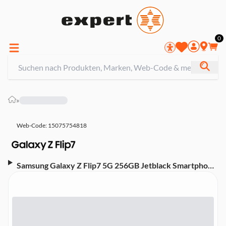
0
»
Web-Code: 15075754818
Samsung Galaxy Z Flip7 5G 256GB Jetblack Smartphone
(6,8 Zoll, 50 MP, Dual-Kamera, 4.300-mAh. Deca-Core,
Fingerabdrucksensor, Gesichtserkennung, schwarz)