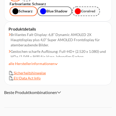
Farbvariante: Schwarz
Schwarz
Blue Shadow
Coralred
Produktdetails
Brillantes Falt-Display: 6,8” Dynamic AMOLED 2X
Hauptdisplay plus 4,0” Super AMOLED Frontdisplay für
atemberaubende Bilder.
Gestochen scharfe Auflösung: Full-HD+ (2.520 x 1.080) und
HD+ (1.048 x 948) für klare, lebendige Farben.
Power ohne Kompromisse: Exynos 2500 Deca-Core-
alle
Herstellerinformationen
Prozessor mit bis zu 3,3 GHz für blitzschnelle Leistung.
Sicherheitshinweise
Riesiger Spricherr: 256 GB intern und 12 GB RAM für all
EU Data Act Info
deine Apps, Fotos und mehr.
Profi-Kamera: 50 MP + 12 MP Dual-Kamera für
beeindruckende Fotos und UHD-Videos.
Beste Produktkombinationen
Selfie-Star: 10 MP Frontkamera mit Frontdisplay-Vorschau
für perfekte Aufnahmen.
Kreative Features: RAW-Format, HDR, 360-Video und
automatischer FPS für einzigartige Inhalte.