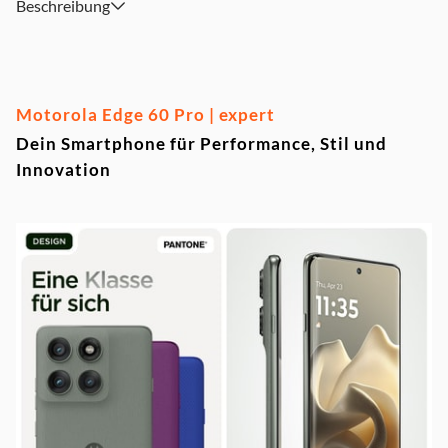
Beschreibung
naturgetreue Fotos und Videos.
Leicht & elegant: Nur 184 g und 8,24 mm dünn in Shadow,
Dazzling Blue oder Sparkling Grape.
Stereo-Lautsprecher mit Dolby Atmos für immersiven Klang
bei Filmen und Musik.
Motorola Edge 60 Pro | expert
Dein Smartphone für Performance, Stil und
Innovation