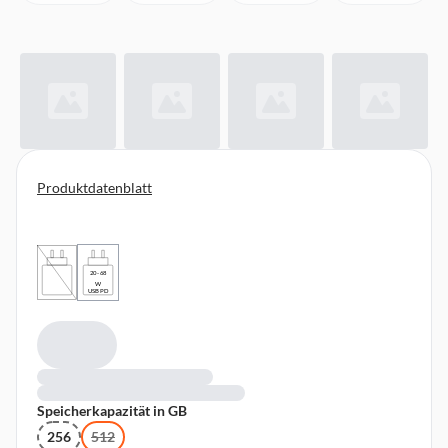
Produktdatenblatt
20 - 68
W
USB PD
Speicherkapazität in GB
256
512