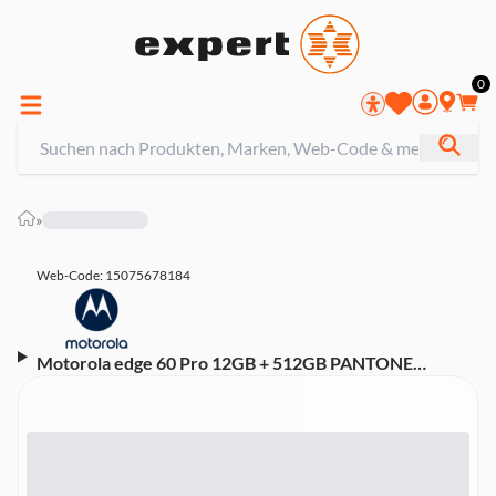
0
»
Web-Code: 15075678184
Motorola edge 60 Pro 12GB + 512GB PANTONE
Shadow Smartphone (6,67 Zoll, 50 MP, Triple-Kamera,
Octa-Core, Fingerabdrucksensor, Gesichtserkennung,
grau)