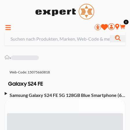
0
»
Web-Code: 15075660818
Samsung Galaxy S24 FE 5G 128GB Blue Smartphone (6,5
Zoll, 50 MP, Triple-Kamera, 4.700-mAh, Octa-Core,
Fingerabdrucksensor, Gesichtserkennung, Blau)