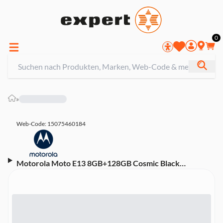
0
»
Web-Code: 15075460184
Motorola Moto E13 8GB+128GB Cosmic Black
Smartphone (6,52 Zoll, 13 MP, 5.000-mAh, Octa-Core,
schwarz)