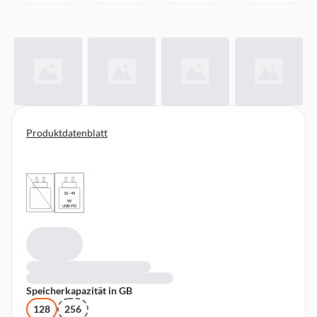
Produktdatenblatt
10 - 45
W
USB PD
Speicherkapazität in GB
128
256