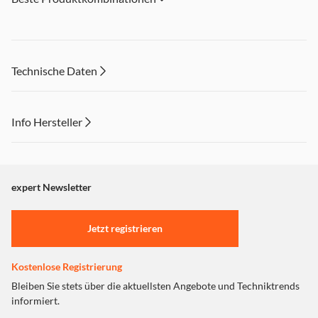
Technische Daten
Info Hersteller
Dieser Inhalt wird aufgrund Ihrer Cookie Präferenzen nicht
angezeigt. Um diesen Inhalt anzuzeigen aktivieren Sie bitte
"Marketing".
expert Newsletter
Einstellungen anpassen
Jetzt registrieren
Kostenlose Registrierung
Bleiben Sie stets über die aktuellsten Angebote und Techniktrends
informiert.