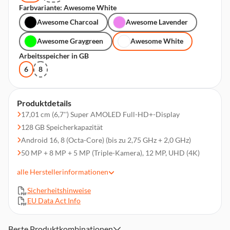
Farbvariante: Awesome White
Awesome Charcoal
Awesome Lavender
Awesome Graygreen
Awesome White
Arbeitsspeicher in GB
6
8
Produktdetails
17,01 cm (6,7'') Super AMOLED Full-HD+-Display
128 GB Speicherkapazität
Android 16, 8 (Octa-Core) (bis zu 2,75 GHz + 2,0 GHz)
50 MP + 8 MP + 5 MP (Triple-Kamera), 12 MP, UHD (4K)
6 GB Arbeitsspeicher
alle
Herstellerinformationen
Wi-Fi 6 802.11a/b/g/n/ac/ax, Bluetooth 5.3, NFC,GPS,
Glonass, Beidou, Galileo, QZSS, 4G (LTE), 5G
Sicherheitshinweise
EU Data Act Info
5.000 mAh Akkukapazität, IP68
Dual-SIM (SIM + SIM oder SIM + eSIM) (Nano-SIM / eSIM)
Beste Produktkombinationen