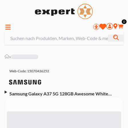
0
»
Web-Code: 15070436252
Samsung Galaxy A37 5G 128GB Awesome White
Smartphone (6,7 Zoll, 50 MP, Triple-Kamera, 5.000mAh,
Octa-Core, Fingerabdrucksensor, Gesichtserkennung,
Weiß)