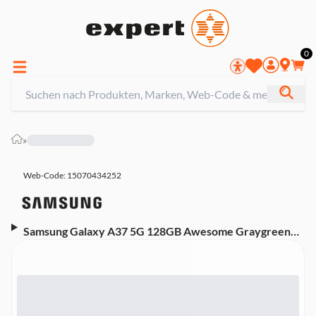
0
»
Web-Code: 15070434252
Samsung Galaxy A37 5G 128GB Awesome Graygreen
Smartphone (6,7 Zoll, 50 MP, Triple-Kamera, 5.000mAh,
Octa-Core, Fingerabdrucksensor, Gesichtserkennung,
Grün)