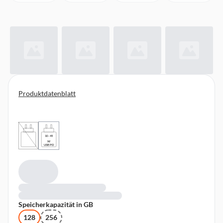
Produktdatenblatt
10 - 45
W
USB PD
Speicherkapazität in GB
128
256