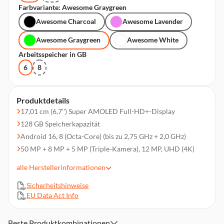
Farbvariante: Awesome Graygreen
Awesome Charcoal
Awesome Lavender
Awesome Graygreen
Awesome White
Arbeitsspeicher in GB
6
8
Produktdetails
17,01 cm (6,7'') Super AMOLED Full-HD+-Display
128 GB Speicherkapazität
Android 16, 8 (Octa-Core) (bis zu 2,75 GHz + 2,0 GHz)
50 MP + 8 MP + 5 MP (Triple-Kamera), 12 MP, UHD (4K)
6 GB Arbeitsspeicher
alle
Herstellerinformationen
Wi-Fi 6 802.11a/b/g/n/ac/ax, Bluetooth 5.3, NFC,GPS,
Glonass, Beidou, Galileo, QZSS, 4G (LTE), 5G
Sicherheitshinweise
EU Data Act Info
5.000 mAh Akkukapazität, IP68
Dual-SIM (SIM + SIM oder SIM + eSIM) (Nano-SIM / eSIM)
Beste Produktkombinationen