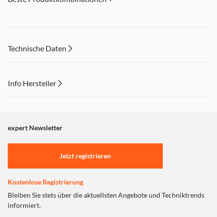
Technische Daten
Info Hersteller
Dieser Inhalt wird aufgrund Ihrer Cookie Präferenzen nicht
angezeigt. Um diesen Inhalt anzuzeigen aktivieren Sie bitte
"Marketing".
expert Newsletter
Einstellungen anpassen
Jetzt registrieren
Kostenlose Registrierung
Bleiben Sie stets über die aktuellsten Angebote und Techniktrends
informiert.