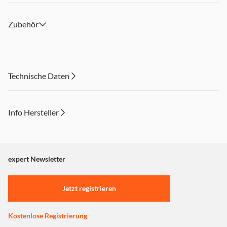
Zubehör
Technische Daten
Info Hersteller
Dieser Inhalt wird aufgrund Ihrer Cookie Präferenzen nicht
angezeigt. Um diesen Inhalt anzuzeigen aktivieren Sie bitte
"Marketing".
expert Newsletter
Einstellungen anpassen
Jetzt registrieren
Kostenlose Registrierung