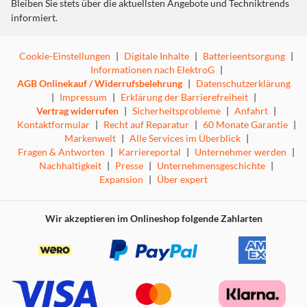
Bleiben Sie stets über die aktuellsten Angebote und Techniktrends
informiert.
Cookie-Einstellungen
|
Digitale Inhalte
|
Batterieentsorgung
|
Informationen nach ElektroG
|
AGB Onlinekauf / Widerrufsbelehrung
|
Datenschutzerklärung
|
Impressum
|
Erklärung der Barrierefreiheit
|
Vertrag widerrufen
|
Sicherheitsprobleme
|
Anfahrt
|
Kontaktformular
|
Recht auf Reparatur
|
60 Monate Garantie
|
Markenwelt
|
Alle Services im Überblick
|
Fragen & Antworten
|
Karriereportal
|
Unternehmer werden
|
Nachhaltigkeit
|
Presse
|
Unternehmensgeschichte
|
Expansion
|
Über expert
Wir akzeptieren im Onlineshop folgende Zahlarten