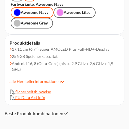
Farbvariante: Awesome Navy
Awesome Navy
Awesome Lilac
Awesome Gray
Produktdetails
17,11 cm (6,7") Super AMOLED Plus Full-HD+-Display
256 GB Speicherkapazität
Android 16, 8 (Octa-Core) (bis zu 2,9 GHz + 2,6 GHz + 1,9
GHz)
50 MP + 12 MP + 5 MP Triple-Kamera, 12 MP Frontkamera,
alle
Herstellerinformationen
UHD-Videoaufnahme
8 GB Arbeitsspeicher
Sicherheitshinweise
Wi-Fi 6E, Bluetooth 6.0, NFC,GPS, Glonass, Beidou, Galileo,
EU Data Act Info
QZSS, 2G (GSM, EDGE), 3G (UMTS), 4G (LTE), 5G
5.000 mAh Akkukapazität, IP68
Beste Produktkombinationen
Dual-SIM (SIM + SIM oder SIM + eSIM) (Nano-SIM / eSIM)