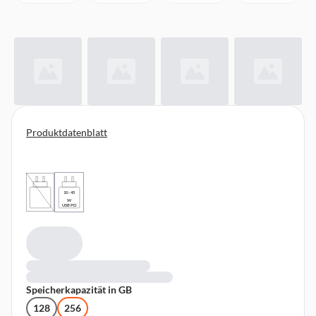
Produktdatenblatt
10 - 45
W
USB PD
Speicherkapazität in GB
128
256