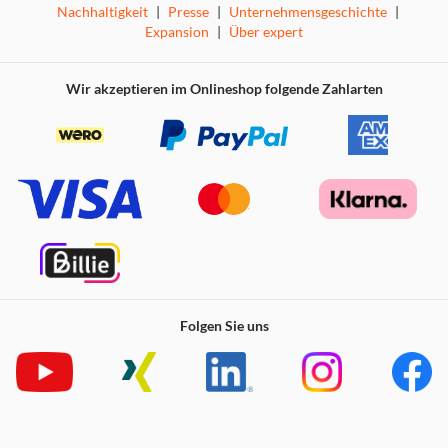
Nachhaltigkeit
|
Presse
|
Unternehmensgeschichte
|
Performance und Speicheroptionen
Expansion
|
Über expert
Angetrieben vom Snapdragon 6 Gen 3 Prozessor mit 6nm
Fertigungsprozess, liefert das Redmi Note 15 blitzschnelle
Wir akzeptieren im Onlineshop folgende Zahlarten
Leistung für Multitasking, Apps und Spiele. Es ist in
Varianten mit 6GB + 128GB oder 8GB + 256GB (LPDDR4X
+ UFS 2.2) erhältlich.
Prozessor und Effizienz
Der Snapdragon 6 Gen 3 sorgt für energieeffiziente
Performance, ideal für lange Nutzungsdauern ohne
Überhitzung.
Kamera-System
Folgen Sie uns
Die Kamera des Redmi Note 15 ist ein Highlight: Die
108MP Hauptkamera (f/1.7, 1/1.67" Sensor) mit 3-fach
Zoom auf optischem Niveau fängt atemberaubende
Details ein. Ergänzt durch eine 8MP Ultraweitwinkel-
Kamera (f/2.2), 2MP Tiefenkamera (f/2.4) und 20MP