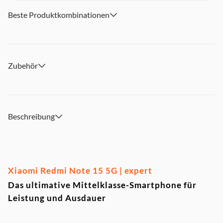
bringen
Riesiger 5520mAh Akku: Ganztägige Power für Non-Stop-
Beste Produktkombinationen
Action - nie wieder leerlaufen
Hochfestes Displayglas: Robust und kratzfest, perfekt für
dein abenteuerliches Leben
KI-Funktionen mit Google: Circle to Search und smarte
Zubehör
Bildbearbeitung - dein intelligenter Begleiter
33W TurboCharge: Schnelles Aufladen, damit du immer
ready bist
Dolby Atmos Zweifach-Lautsprecher: 300% mehr Sound-
Power für immersives Audio-Erlebnis
Beschreibung
Xiaomi HyperOS 2: Nahtlose Bedienung und smarte
Features für ultimativen Komfort
Xiaomi Redmi Note 15 5G | expert
Das ultimative Mittelklasse-Smartphone für
Leistung und Ausdauer