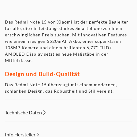
Das Redmi Note 15 von Xiaomi ist der perfekte Begleiter
für alle, die ein leistungsstarkes Smartphone zu einem
erschwinglichen Preis suchen. Mit innovativen Features
wie einem riesigen 5520mAh Akku, einer superklaren
108MP Kamera und einem brillanten 6,77" FHD+
AMOLED Display setzt es neue Maßstäbe in der
Mittelklasse.
Design und Build-Qualität
Das Redmi Note 15 überzeugt mit einem modernen,
schlanken Design, das Robustheit und Stil vereint.
Verfügbar in den Farben Black, Glacier Blue und Forest
Green, misst es 164,05 mm x 75,42 mm x 7,94 mm und
wiegt nur 178 g. Dank hochfestem Displayglas und IP64
Technische Daten
Staub- und Wasserbeständigkeit ist es ideal für den Alltag,
ob bei Regen oder Staub.
Info Hersteller
Maße und Materialien