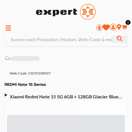
0
»
Web-Code: 15070108507
Xiaomi Redmi Note 15 5G 6GB + 128GB Glacier Blue
Smartphone (6,77 Zoll, 108 MP, 5.520-mAh, Octa-Core,
Fingerabdrucksensor, Gesichtserkennung, blau)