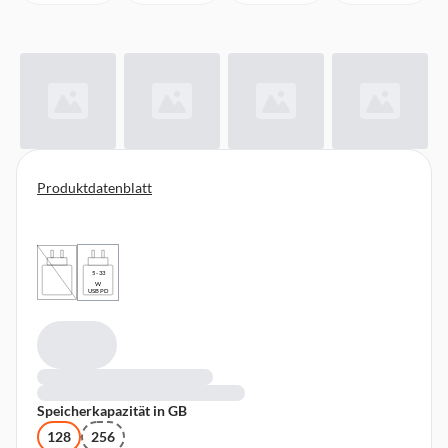
Produktdatenblatt
5 - 33
W
USB PD
Speicherkapazität in GB
128
256