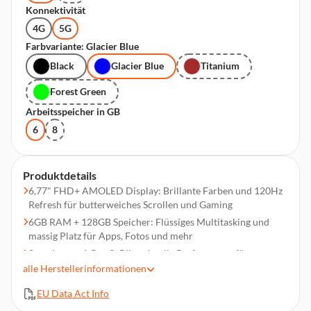
Konnektivität
4G
5G
Farbvariante: Glacier Blue
Black
Glacier Blue
Titanium
Forest Green
Arbeitsspeicher in GB
6
8
Produktdetails
6,77" FHD+ AMOLED Display: Brillante Farben und 120Hz
Refresh für butterweiches Scrollen und Gaming
6GB RAM + 128GB Speicher: Flüssiges Multitasking und
massig Platz für Apps, Fotos und mehr
Snapdragon 6 Gen 3: Blitzschnelle Performance für
Multitasking und anspruchsvolle Apps
alle
Herstellerinformationen
Superklare 108MP Kamera: Atemberaubende Fotos in
EU Data Act Info
Profi-Qualität, die deine Social-Media-Feeds zum Leuchten