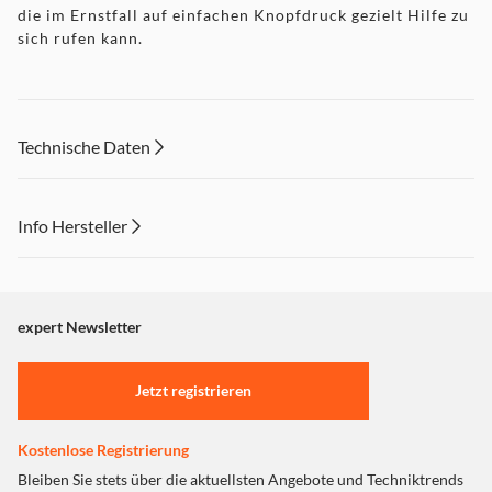
die im Ernstfall auf einfachen Knopfdruck gezielt Hilfe zu
sich rufen kann.
Technische Daten
Info Hersteller
Dieser Inhalt wird aufgrund Ihrer Cookie Präferenzen nicht
angezeigt. Um diesen Inhalt anzuzeigen aktivieren Sie bitte
"Marketing".
expert Newsletter
Einstellungen anpassen
Jetzt registrieren
Kostenlose Registrierung
Bleiben Sie stets über die aktuellsten Angebote und Techniktrends