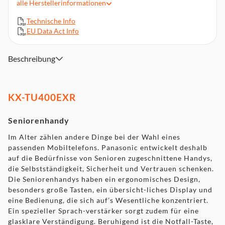
alle
Herstellerinformationen
Taschenlampenfunktion - eingebauter LED als
Taschenlampe, um z.B. Schlüssel im Dunkeln leichter zu
Technische Info
finden
EU Data Act Info
Klapp-Design – Tasten sind abgedeckt, so dass ein
versehentliches Anrufen verhindert wird
Beschreibung
Displaybeleuchtung – Hintergrundbeleuchtung kann
individuell in fünf Schritten angepasst werden
KX-TU400EXR
Seniorenhandy
Im Alter zählen andere Dinge bei der Wahl eines
passenden Mobiltelefons. Panasonic entwickelt deshalb
auf die Bedürfnisse von Senioren zugeschnittene Handys,
die Selbstständigkeit, Sicherheit und Vertrauen schenken.
Die Seniorenhandys haben ein ergonomisches Design,
besonders große Tasten, ein übersicht-liches Display und
eine Bedienung, die sich auf’s Wesentliche konzentriert.
Ein spezieller Sprach-verstärker sorgt zudem für eine
glasklare Verständigung. Beruhigend ist die Notfall­-Taste,