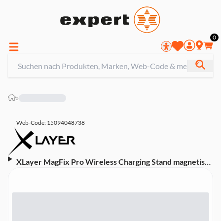
0
»
Web-Code: 15094048738
XLayer MagFix Pro Wireless Charging Stand magnetisch
15W Space Grey Kabelloses Ladegerät