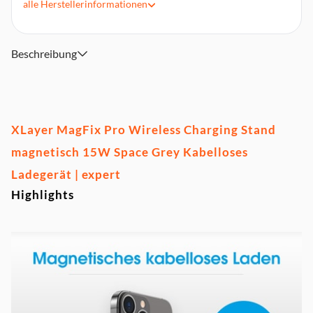
alle
Herstellerinformationen
angedockt oder aufgelegt wird
Kein Verrutschen dank Magnet
Integriertes USB Typ C Ladekabel
Beschreibung
XLayer MagFix Pro Wireless Charging Stand
magnetisch 15W Space Grey Kabelloses
Ladegerät | expert
Highlights