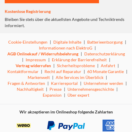
Modelle ab der 12. Generation. Das Ladegerät dockt
magnetisch an der Rückseite der MagSafe kompatiblen
Kostenlose Registrierung
iPhone Modelle an und hält diese auf der idealen
Bleiben Sie stets über die aktuellsten Angebote und Techniktrends
Ladeposition. Das Platzieren mit Hilfe von Magneten
informiert.
garantiert effizientes Laden ohne Abbrüche beim
kabellosen Laden durch eine falsche oder nicht optimale
Positionierung auf der Ladefläche. Die dadurch
Cookie-Einstellungen
|
Digitale Inhalte
|
Batterieentsorgung
|
gewährleistete Ausrichtung ermöglicht eine Leistung von
Informationen nach ElektroG
|
15 Watt. Für die optimale Ladeleistung wird ein 20W USB-
AGB Onlinekauf / Widerrufsbelehrung
|
Datenschutzerklärung
C Power Adapter empfohlen (nicht im Lieferumfang
|
Impressum
|
Erklärung der Barrierefreiheit
|
enthalten). Mit dem integrierten Ständer haben Sie immer
Vertrag widerrufen
|
Sicherheitsprobleme
|
Anfahrt
|
den optimalen Blick auf das Display. Den Neigungswinkel
Kontaktformular
|
Recht auf Reparatur
|
60 Monate Garantie
|
stellen Sie einfach individuell ein. Mit nur einem
Markenwelt
|
Alle Services im Überblick
|
Handgriff bringen Sie so Ihr Gerät in die gewünschte
Fragen & Antworten
|
Karriereportal
|
Unternehmer werden
|
Position.
Nachhaltigkeit
|
Presse
|
Unternehmensgeschichte
|
Expansion
|
Über expert
Wir akzeptieren im Onlineshop folgende Zahlarten