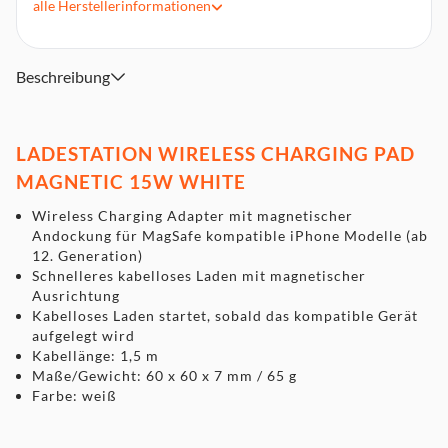
alle
Herstellerinformationen
Kabellänge: 1,5 m
Maße/Gewicht: 60 x 60 x 7 mm / 65 g
Farbe: weiß
Beschreibung
LADESTATION WIRELESS CHARGING PAD
MAGNETIC 15W WHITE
Wireless Charging Adapter mit magnetischer
Andockung für MagSafe kompatible iPhone Modelle (ab
12. Generation)
Schnelleres kabelloses Laden mit magnetischer
Ausrichtung
Kabelloses Laden startet, sobald das kompatible Gerät
aufgelegt wird
Kabellänge: 1,5 m
Maße/Gewicht: 60 x 60 x 7 mm / 65 g
Farbe: weiß