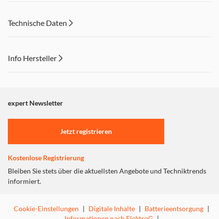
Technische Daten
Info Hersteller
Dieser Inhalt wird aufgrund Ihrer Cookie Präferenzen nicht
angezeigt. Um diesen Inhalt anzuzeigen aktivieren Sie bitte
"Marketing".
expert Newsletter
Einstellungen anpassen
Jetzt registrieren
Kostenlose Registrierung
Bleiben Sie stets über die aktuellsten Angebote und Techniktrends
informiert.
Cookie-Einstellungen
|
Digitale Inhalte
|
Batterieentsorgung
|
Informationen nach ElektroG
|