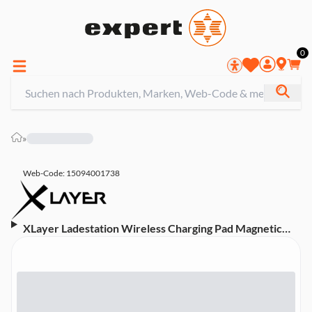
0
»
Web-Code: 15094001738
XLayer Ladestation Wireless Charging Pad Magnetic
15W White (kabelloses laden, 15 Watt, weiß, für iPhone
Modelle (ab 12. Generation), 219048)