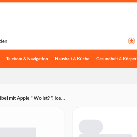
den
Telekom & Navigation
Haushalt & Küche
Gesundheit & Körper
l mit Apple " Wo ist? ", Ice