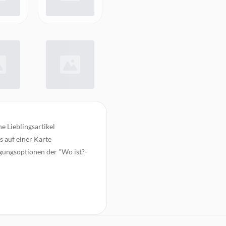
e Lieblingsartikel
s auf einer Karte
gungsoptionen der "Wo ist?-
, kannst du mit der "Wo ist"-
rzufinden
-2032-Batterie mit einer