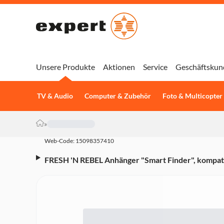
Unsere Produkte
Aktionen
Service
Geschäftskun
TV & Audio
Computer & Zubehör
Foto & Multicopter
»
Web-Code: 15098357410
FRESH 'N REBEL Anhänger "Smart Finder", kompatibe
grey (00226000)