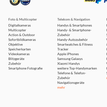
Foto & Multicopter
Telekom & Navigation
Digitalkameras
Handys & Smartphones
Multicopter
Handy- & Smartphone-
Action & Outdoor
Zubehör
Sofortbildkameras
Handy-Autozubehör
Objektive
Smartwatches & Fitness
Speicherkarten
Tracker
Videokameras
Apple iPhones
Blitzgeräte
Samsung Galaxys
Zubehör
Xiaomi Handys
Smartphone Fotografie
weitere Top-Handymarken
Telefone & Telefon-
Zubehör
Navigationsgeräte
mehr