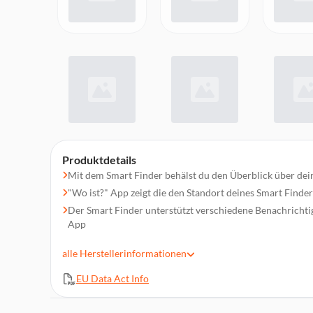
Produktdetails
Mit dem Smart Finder behälst du den Überblick über dein
"Wo ist?" App zeigt die den Standort deines Smart Finder
Der Smart Finder unterstützt verschiedene Benachrichti
App
Ton abspielen: Befindet sich der Smart Finder in der Nähe
alle
Herstellerinformationen
App einen Piepton abspielen, um den Gegenstand wiede
Staub- und wasserdicht: IP67
EU Data Act Info
Abnehmbare Stoßdämpfer
Austauschbarer Akku: vorinstallierte, austauschbare CR