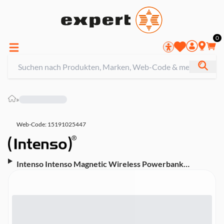
0
»
Web-Code: 15191025447
Intenso Intenso Magnetic Wireless Powerbank
MW5000, 5000 mAh, Rosé (MagSafe, Wireless Charging
15W, USB-C PD 20W, 7344023)