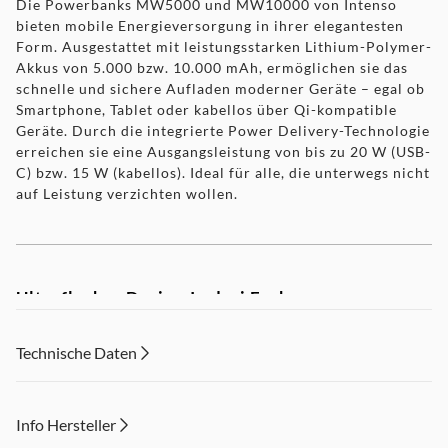
Die Powerbanks MW5000 und MW10000 von Intenso
bieten mobile Energieversorgung in ihrer elegantesten
Form. Ausgestattet mit leistungsstarken Lithium-Polymer-
Akkus von 5.000 bzw. 10.000 mAh, ermöglichen sie das
schnelle und sichere Aufladen moderner Geräte – egal ob
Smartphone, Tablet oder kabellos über Qi-kompatible
Geräte. Durch die integrierte Power Delivery-Technologie
erreichen sie eine Ausgangsleistung von bis zu 20 W (USB-
C) bzw. 15 W (kabellos). Ideal für alle, die unterwegs nicht
auf Leistung verzichten wollen.
Ultraflaches Design.In drei Farben.
Technische Daten
Mit ihren ultraflachen Abmessungen (nur 9,5 mm bei der
MW5000 und 16 mm bei der MW10000) passen die
Powerbanks mühelos in jede Tasche. Farblich sind sie in
Info Hersteller
stilvollem Champagner, Rosé oder Grau erhältlich – und
setzen so auch optisch ein Statement. Dank der MagSafe-