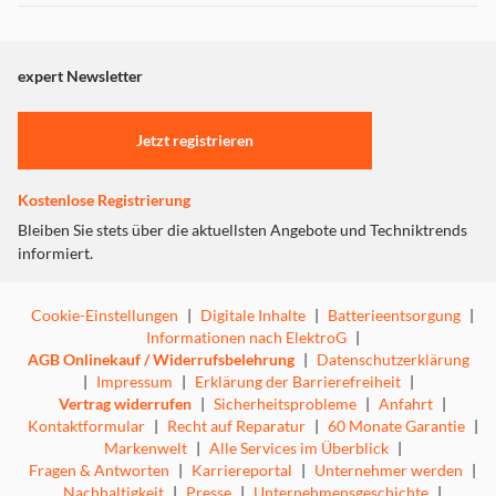
Dieser Inhalt wird aufgrund Ihrer Cookie Präferenzen nicht
Kompatibilität (ab iPhone 12) haften sie magnetisch am
Gerät und laden hüllenfreundlich – ein echtes Plus im
angezeigt. Um diesen Inhalt anzuzeigen aktivieren Sie bitte
Alltag. Vier Status-LEDs und eine Funktions-LED
"Marketing".
expert Newsletter
informieren zuverlässig über den aktuellen Ladezustand
Einstellungen anpassen
und Betriebsmodus.
Jetzt registrieren
Kostenlose Registrierung
Bleiben Sie stets über die aktuellsten Angebote und Techniktrends
informiert.
Cookie-Einstellungen
|
Digitale Inhalte
|
Batterieentsorgung
|
Informationen nach ElektroG
|
AGB Onlinekauf / Widerrufsbelehrung
|
Datenschutzerklärung
|
Impressum
|
Erklärung der Barrierefreiheit
|
Vertrag widerrufen
|
Sicherheitsprobleme
|
Anfahrt
|
Kontaktformular
|
Recht auf Reparatur
|
60 Monate Garantie
|
Markenwelt
|
Alle Services im Überblick
|
Fragen & Antworten
|
Karriereportal
|
Unternehmer werden
|
Nachhaltigkeit
|
Presse
|
Unternehmensgeschichte
|