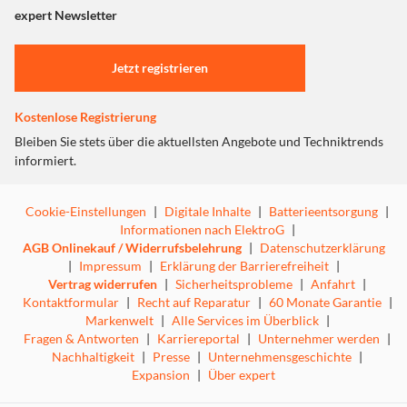
"Marketing".
expert Newsletter
Einstellungen anpassen
Jetzt registrieren
Kostenlose Registrierung
Bleiben Sie stets über die aktuellsten Angebote und Techniktrends
informiert.
Cookie-Einstellungen
|
Digitale Inhalte
|
Batterieentsorgung
|
Informationen nach ElektroG
|
AGB Onlinekauf / Widerrufsbelehrung
|
Datenschutzerklärung
|
Impressum
|
Erklärung der Barrierefreiheit
|
Vertrag widerrufen
|
Sicherheitsprobleme
|
Anfahrt
|
Kontaktformular
|
Recht auf Reparatur
|
60 Monate Garantie
|
Markenwelt
|
Alle Services im Überblick
|
Fragen & Antworten
|
Karriereportal
|
Unternehmer werden
|
Nachhaltigkeit
|
Presse
|
Unternehmensgeschichte
|
Expansion
|
Über expert