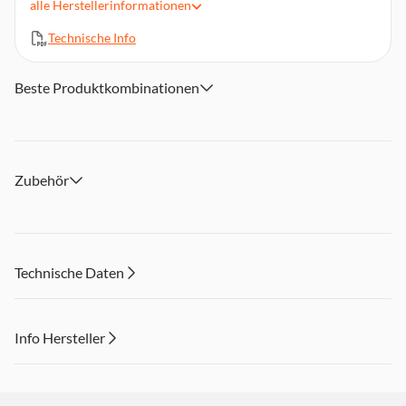
alle
Herstellerinformationen
Art der Aufladung: Power Delivery, Ultraschnelles Laden
Technische Info
Beste Produktkombinationen
Zubehör
Technische Daten
Info Hersteller
Dieser Inhalt wird aufgrund Ihrer Cookie Präferenzen nicht
angezeigt. Um diesen Inhalt anzuzeigen aktivieren Sie bitte