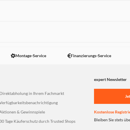
 nicht angezeigt. Um diesen Inhalt anzuzeigen aktivieren Sie bitte
Montage-Service
Finanzierungs-Service
expert Newsletter
Direktabholung in Ihrem Fachmarkt
Je
Verfügbarkeitsbenachrichtigung
Aktionen & Gewinnspiele
Kostenlose Registri
Bleiben Sie stets üb
30 Tage Käuferschutz durch Trusted Shops