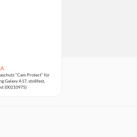
A
schutz "Cam Protect" für
g Galaxy A17, stoßfest,
est (00210975)