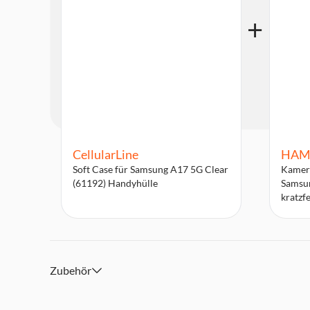
CellularLine
HAM
Soft Case für Samsung A17 5G Clear
Kamera
(61192) Handyhülle
Samsun
kratzf
Zubehör