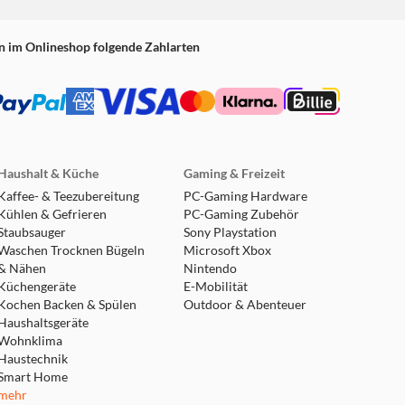
n im Onlineshop folgende Zahlarten
Haushalt & Küche
Gaming & Freizeit
Kaffee- & Teezubereitung
PC-Gaming Hardware
Kühlen & Gefrieren
PC-Gaming Zubehör
Staubsauger
Sony Playstation
Waschen Trocknen Bügeln
Microsoft Xbox
& Nähen
Nintendo
Küchengeräte
E-Mobilität
Kochen Backen & Spülen
Outdoor & Abenteuer
Haushaltsgeräte
Wohnklima
Haustechnik
Smart Home
mehr