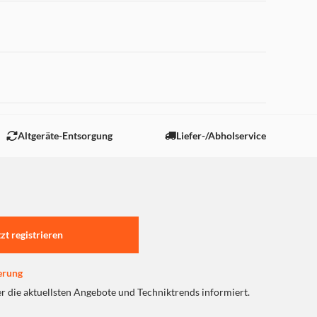
 "Marketing".
Altgeräte-Entsorgung
Liefer-/Abholservice
tzt registrieren
erung
er die aktuellsten Angebote und Techniktrends informiert.