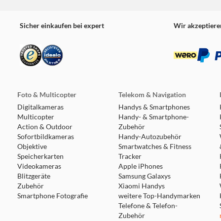
Sicher einkaufen bei expert
Wir akzeptiere
Foto & Multicopter
Telekom & Navigation
Digitalkameras
Handys & Smartphones
Multicopter
Handy- & Smartphone-
Action & Outdoor
Zubehör
Sofortbildkameras
Handy-Autozubehör
Objektive
Smartwatches & Fitness
Speicherkarten
Tracker
Videokameras
Apple iPhones
Blitzgeräte
Samsung Galaxys
Zubehör
Xiaomi Handys
Smartphone Fotografie
weitere Top-Handymarken
Telefone & Telefon-
Zubehör