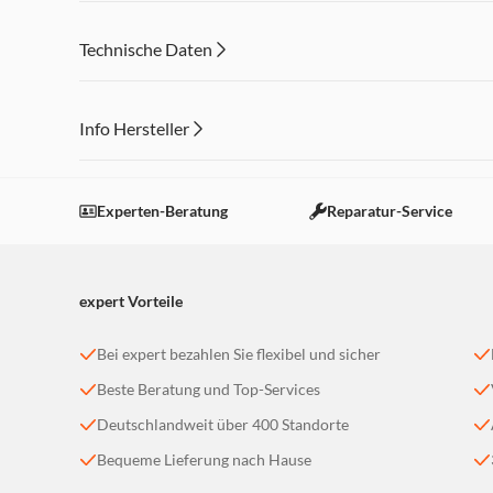
Technische Daten
Info Hersteller
Dieser Inhalt wird aufgrund Ihrer Cookie Präferenzen
Einstellungen anpassen
Experten-Beratung
Reparatur-Service
expert Vorteile
Bei expert bezahlen Sie flexibel und sicher
Beste Beratung und Top-Services
Deutschlandweit über 400 Standorte
Bequeme Lieferung nach Hause