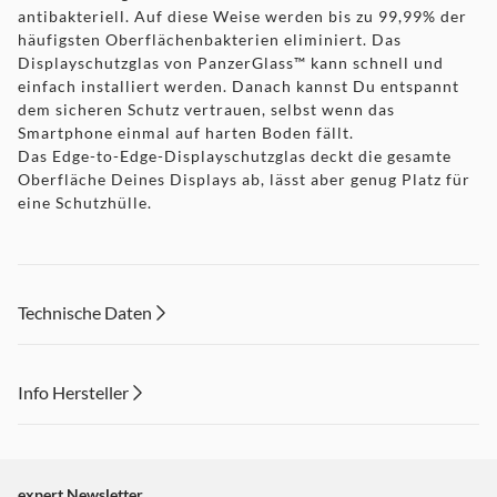
antibakteriell. Auf diese Weise werden bis zu 99,99% der
häufigsten Oberflächenbakterien eliminiert. Das
Displayschutzglas von PanzerGlass™ kann schnell und
einfach installiert werden. Danach kannst Du entspannt
dem sicheren Schutz vertrauen, selbst wenn das
Smartphone einmal auf harten Boden fällt.
Das Edge-to-Edge-Displayschutzglas deckt die gesamte
Oberfläche Deines Displays ab, lässt aber genug Platz für
eine Schutzhülle.
Technische Daten
Info Hersteller
Dieser Inhalt wird aufgrund Ihrer Cookie Präferenzen nicht
angezeigt. Um diesen Inhalt anzuzeigen aktivieren Sie bitte
"Marketing".
expert Newsletter