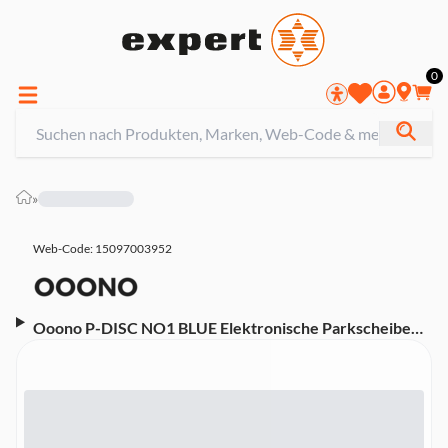
0
»
Web-Code: 15097003952
Ooono P-DISC NO1 BLUE Elektronische Parkscheibe
(Automatischer Start / Stop Algorithmus)