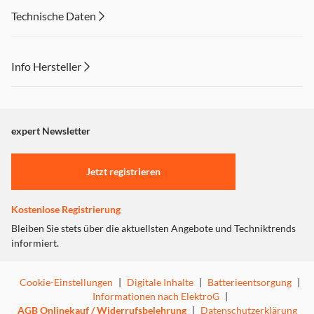
Technische Daten
Info Hersteller
Dieser Inhalt wird aufgrund Ihrer Cookie Präferenzen nicht
angezeigt. Um diesen Inhalt anzuzeigen aktivieren Sie bitte
"Marketing".
expert Newsletter
Einstellungen anpassen
Jetzt registrieren
Kostenlose Registrierung
Bleiben Sie stets über die aktuellsten Angebote und Techniktrends
informiert.
Cookie-Einstellungen
|
Digitale Inhalte
|
Batterieentsorgung
|
Informationen nach ElektroG
|
AGB Onlinekauf / Widerrufsbelehrung
|
Datenschutzerklärung