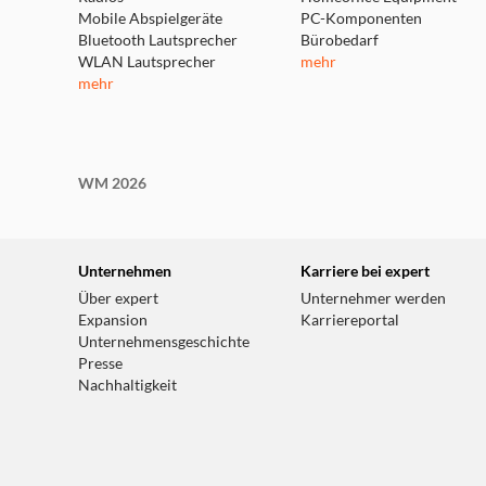
Mobile Abspielgeräte
PC-Komponenten
Bluetooth Lautsprecher
Bürobedarf
WLAN Lautsprecher
mehr
mehr
WM 2026
Entdecke 24 verschiedene Tiere a
Jeden Tag öffnest du ein Türchen und findest eine
Unternehmen
Karriere bei expert
verschiedenen Tieren, vom farbenprächtigen Pfau
Über expert
Unternehmer werden
majestätischen Gorilla. Lerne spielerisch über ih
Expansion
Karriereportal
erfahre, wo die Tiere der Welt zuhause sind.
Unternehmensgeschichte
Presse
Nachhaltigkeit