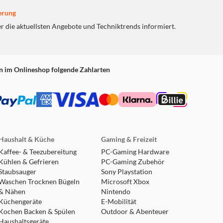
erung
er die aktuellsten Angebote und Techniktrends informiert.
lässt Kinder eine
rde erleben. Jeden Tag
pannendes Tier, das in
rden kann. Vom
n im Onlineshop folgende Zahlarten
ala – hier lernen Kinder
n.
ie
opia Adventskalenders
enen Stickerbogen
Haushalt & Küche
Gaming & Freizeit
ox geöffnet und umgedreht,
Kaffee- & Teezubereitung
PC-Gaming Hardware
staltete Landschaft. Am Ende
Kühlen & Gefrieren
PC-Gaming Zubehör
rpanorama, das Kinderaugen
Staubsauger
Sony Playstation
Waschen Trocknen Bügeln
Microsoft Xbox
& Nähen
Nintendo
Küchengeräte
E-Mobilität
ltige Zukunft. Der
Kochen Backen & Spülen
Outdoor & Abenteuer
 Kunststoff und erfüllt
Haushaltsgeräte