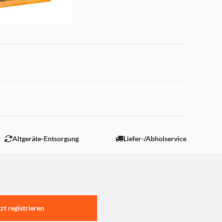
auf eine Reise um die Welt
iduell befüllbaren Boxen
 "Marketing".
sräume. Der Kalender ist ab
Altgeräte-Entsorgung
Liefer-/Abholservice
nder für kleine
tzt registrieren