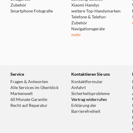
höchste Sicherheitsstandards. So verbinde
Zubehör
Xiaomi Handys
Umweltbewusstsein. Für zusätzliche Wisse
Smartphone Fotografie
weitere Top-Handymarken
spannende Audio- und Videoinhalte, die da
Telefone & Telefon-
unterstützen. Perfekt für kleine Entdeck
Zubehör
Navigationsgeräte
mehr
us aller Welt
s von 23
Service
Kontaktieren Sie uns
 bis zum
Fragen & Antworten
Kontaktformular
re Lebensräume und
Alle Services im Überblick
Anfahrt
Markenwelt
Sicherheitsprobleme
60 Monate Garantie
Vertrag widerrufen
Recht auf Reparatur
Erklärung der
Barrierefreiheit