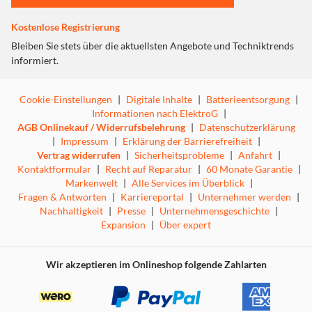
Gästekarten an eine Tischkarte möglichst viele Punkte zu
Kostenlose Registrierung
erhalten. Neben der Nationalität wird im Café
International auch darauf geachtet, dass Damen und
Bleiben Sie stets über die aktuellsten Angebote und Techniktrends
Herren in möglichst gleicher Anzahl an den Tischen
informiert.
sitzen. Wer am Ende des Spiels die meisten Punkte hat,
gewinnt. Dieses spannende Kartenspiel ist genau so gut
Cookie-Einstellungen
|
Digitale Inhalte
|
Batterieentsorgung
|
wie das Brettspiel, nur kleiner.
Informationen nach ElektroG
|
AGB Onlinekauf / Widerrufsbelehrung
|
Datenschutzerklärung
Das Café International ist ein Treffpunkt für Gäste aus
|
Impressum
|
Erklärung der Barrierefreiheit
|
vielen Nationen. Bei Wein, Kaffee und Kuchen lässt es
Vertrag widerrufen
|
Sicherheitsprobleme
|
Anfahrt
|
sich angenehm plaudern. Häufig sitzen Gäste aus
Kontaktformular
|
Recht auf Reparatur
|
60 Monate Garantie
|
unterschiedlichen Ländern an einem Tisch. Hierbei muss
Markenwelt
|
Alle Services im Überblick
|
die Sitzordnung nicht unbedingt eingehalten werden.
Fragen & Antworten
|
Karriereportal
|
Unternehmer werden
|
Nachhaltigkeit
|
Presse
|
Unternehmensgeschichte
|
Riesig, diese kleine Schachtel. Grenzenloses
Expansion
|
Über expert
Spielvergnügen für überall.
Wir akzeptieren im Onlineshop folgende Zahlarten