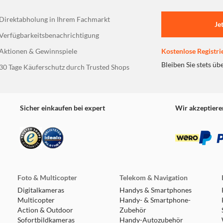
Direktabholung in Ihrem Fachmarkt
Je
Verfügbarkeitsbenachrichtigung
Aktionen & Gewinnspiele
Kostenlose Registri
Bleiben Sie stets üb
30 Tage Käuferschutz durch Trusted Shops
Sicher einkaufen bei expert
Wir akzeptiere
Foto & Multicopter
Telekom & Navigation
Digitalkameras
Handys & Smartphones
Multicopter
Handy- & Smartphone-
Action & Outdoor
Zubehör
Sofortbildkameras
Handy-Autozubehör