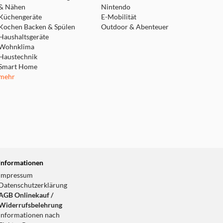
& Nähen
Nintendo
Küchengeräte
E-Mobilität
Kochen Backen & Spülen
Outdoor & Abenteuer
Haushaltsgeräte
Wohnklima
Haustechnik
Smart Home
mehr
Informationen
Impressum
Datenschutzerklärung
AGB Onlinekauf /
Widerrufsbelehrung
Informationen nach