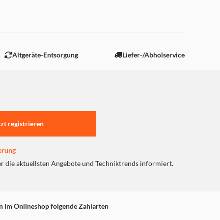
Altgeräte-Entsorgung
Liefer-/Abholservice
tzt registrieren
erung
er die aktuellsten Angebote und Techniktrends informiert.
n im Onlineshop folgende Zahlarten