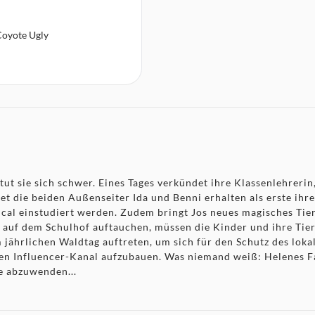
oyote Ugly
tut sie sich schwer. Eines Tages verkündet ihre Klassenlehrerin
t die beiden Außenseiter Ida und Benni erhalten als erste ihr
sical einstudiert werden. Zudem bringt Jos neues magisches Tie
r auf dem Schulhof auftauchen, müssen die Kinder und ihre Tie
 jährlichen Waldtag auftreten, um sich für den Schutz des lokal
en Influencer-Kanal aufzubauen. Was niemand weiß: Helenes F
e abzuwenden...