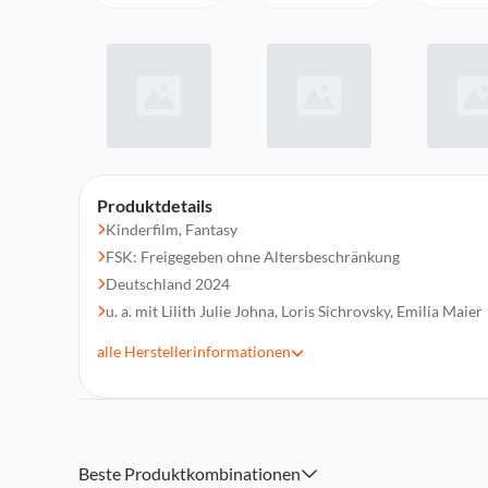
Produktdetails
Kinderfilm, Fantasy
FSK: Freigegeben ohne Altersbeschränkung
Deutschland 2024
u. a. mit Lilith Julie Johna, Loris Sichrovsky, Emilia Maier
Regie: Sven jr. Unterwaldt
alle
Herstellerinformationen
Laufzeit 289 min.
Beste Produktkombinationen