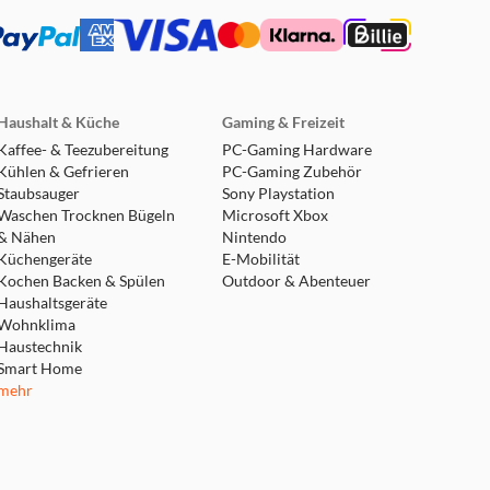
Haushalt & Küche
Gaming & Freizeit
Kaffee- & Teezubereitung
PC-Gaming Hardware
Kühlen & Gefrieren
PC-Gaming Zubehör
Staubsauger
Sony Playstation
Waschen Trocknen Bügeln
Microsoft Xbox
& Nähen
Nintendo
Küchengeräte
E-Mobilität
Kochen Backen & Spülen
Outdoor & Abenteuer
Haushaltsgeräte
Wohnklima
Haustechnik
Smart Home
mehr