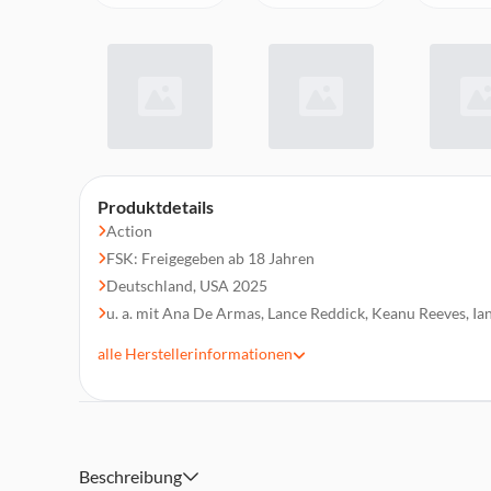
Produktdetails
Action
FSK: Freigegeben ab 18 Jahren
Deutschland, USA 2025
u. a. mit Ana De Armas, Lance Reddick, Keanu Reeves, Ia
Gabriel Byrne, Norman Reedus
alle
Herstellerinformationen
Regie: Len Wiseman
Laufzeit 126 min.
Beschreibung