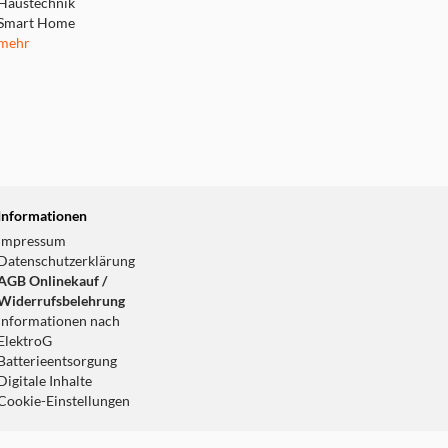
Haustechnik
Smart Home
mehr
Informationen
Impressum
Datenschutzerklärung
AGB Onlinekauf /
Widerrufsbelehrung
Informationen nach
ElektroG
Batterieentsorgung
Digitale Inhalte
Cookie-Einstellungen