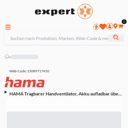
0
»
Web-Code: 15089717410
HAMA Tragbarer Handventilator, Akku aufladbar über
USB, 3 Stufen, Standfuß, Grau (00012365) (Akku
aufladbar über USB, 3 Geschwindigkeitsstufen,
Ein-/Ausschalter, Standfuß, Smartphonehalterung,
Intervallmodus, Grau)