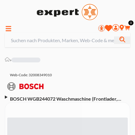
0
»
Web-Code: 32008349010
BOSCH WGB244072 Waschmaschine (Frontlader,
freistehend, 9 kg, A, 1400 U/Min)