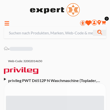
0
»
Web-Code: 32002014650
privileg PWT D6512P N Waschmaschine (Toplader,
freistehend, 6,5 kg, D, 1200 U/Min)