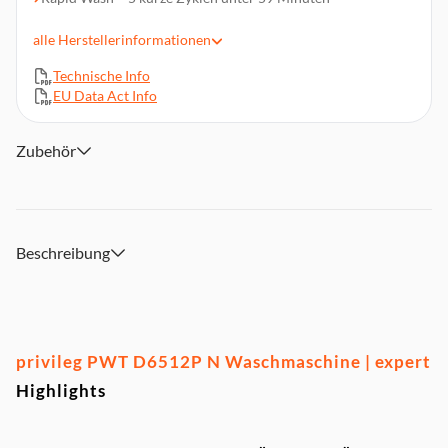
Soft-Opening – müheloses Be- und Entladen
alle
Herstellerinformationen
Automatische Trommelpositionierung
Extra Waschen, Bügelleicht-Option, Energy Saver
Technische Info
EU Data Act Info
Energieverbrauch: 66/100 Betriebszyklen
Wasserverbrauch: 44/Betriebszyklus
Abmessungen (HxBxT): ca. 90 x 40 x 60 cm
Zubehör
Beschreibung
privileg PWT D6512P N Waschmaschine | expert
Highlights