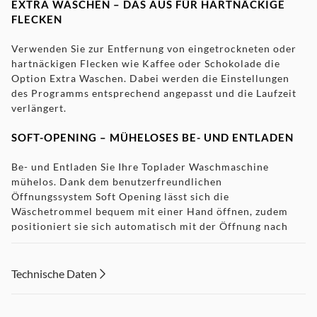
EXTRA WASCHEN – DAS AUS FÜR HARTNÄCKIGE
FLECKEN
Verwenden Sie zur Entfernung von eingetrockneten oder
hartnäckigen Flecken wie Kaffee oder Schokolade die
Option Extra Waschen. Dabei werden die Einstellungen
des Programms entsprechend angepasst und die Laufzeit
verlängert.
SOFT-OPENING – MÜHELOSES BE- UND ENTLADEN
Be- und Entladen Sie Ihre Toplader Waschmaschine
mühelos. Dank dem benutzerfreundlichen
Öffnungssystem Soft Opening lässt sich die
Wäschetrommel bequem mit einer Hand öffnen, zudem
positioniert sie sich automatisch mit der Öffnung nach
oben.
MISCHWÄSCHE-PROGRAMM
Technische Daten
Perfekte Pflege für bis zu 3 kg Baumwolle und
pflegeleichte Gewebe.