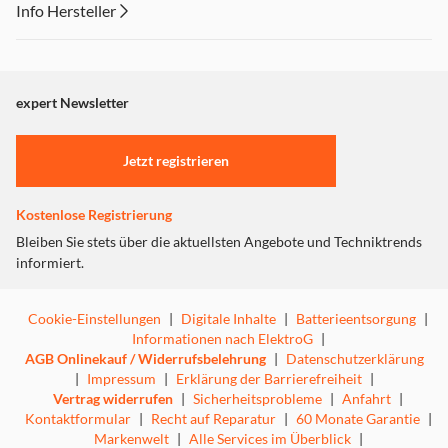
Info Hersteller
BÜGELLEICHT-OPTION – SCHNELLER UND
Dieser Inhalt wird aufgrund Ihrer Cookie Präferenzen nicht
EINFACHER BÜGELN
angezeigt. Um diesen Inhalt anzuzeigen aktivieren Sie bitte
"Marketing".
Machen Sie sich das Leben leichter. Bügelleicht. Wählen
expert Newsletter
Sie die Option Bügelleicht und erleben Sie wie knitterfrei
Einstellungen anpassen
die Kleidung aus der Waschmaschine kommt. Perfekt –
Jetzt registrieren
direkt zum Tragen.
MEHRFACHWASSERSCHUTZ+
Kostenlose Registrierung
Bleiben Sie stets über die aktuellsten Angebote und Techniktrends
Mit dem Mehrfachwasserschutz+ von privileg können
informiert.
Wasserschäden bei Ihrer Waschmaschine gar nicht erst
entstehen.
Cookie-Einstellungen
|
Digitale Inhalte
|
Batterieentsorgung
|
WATER BALANCE PLUS – SAUBER MIT GUTEM
Informationen nach ElektroG
|
GEWISSEN
AGB Onlinekauf / Widerrufsbelehrung
|
Datenschutzerklärung
|
Impressum
|
Erklärung der Barrierefreiheit
|
Passt Wasser- und Energieverbrauch der Beladungsmenge
Vertrag widerrufen
|
Sicherheitsprobleme
|
Anfahrt
|
an und wäscht auch kleinere Wäscheladungen sparsam
Kontaktformular
|
Recht auf Reparatur
|
60 Monate Garantie
|
und umweltfreundlich.
Markenwelt
|
Alle Services im Überblick
|