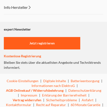
Lösungen, die einen geringen Stromverbrauch
garantieren, was niedrige Rechnungen bedeutet. Wir
Info Hersteller
können Waschen, so viel wie wir mögen und sparen Geld
Dieser Inhalt wird aufgrund Ihrer Cookie Präferenzen nicht
zum Wohle der Umwelt
angezeigt. Um diesen Inhalt anzuzeigen aktivieren Sie bitte
"Marketing".
expert Newsletter
Einstellungen anpassen
Jetzt registrieren
Kostenlose Registrierung
Bleiben Sie stets über die aktuellsten Angebote und Techniktrends
informiert.
Cookie-Einstellungen
|
Digitale Inhalte
|
Batterieentsorgung
|
Informationen nach ElektroG
|
AGB Onlinekauf / Widerrufsbelehrung
|
Datenschutzerklärung
|
Impressum
|
Erklärung der Barrierefreiheit
|
Vertrag widerrufen
|
Sicherheitsprobleme
|
Anfahrt
|
Kontaktformular
|
Recht auf Reparatur
|
60 Monate Garantie
|