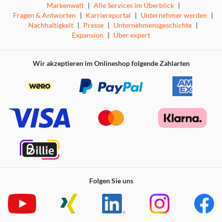
Kindersicherung
Markenwelt
|
Alle Services im Überblick
|
Fragen & Antworten
|
Karriereportal
|
Unternehmer werden
|
Nachhaltigkeit
|
Presse
|
Unternehmensgeschichte
|
Neugierige Kinder erkunden überall ihre
Expansion
|
Über expert
Umwelt, auch im Badezimmer oder in der Küche.
Sicherheitshalber lassen sich die elektronisch
gesteuerten Amica Waschmaschinen vor neugierigen
Wir akzeptieren im Onlineshop folgende Zahlarten
Kinderhänden schützen, indem im Bedienfeld die
Kindersicherung aktiviert wird, d. h. die komplette
Bedienung kann gesperrt und eine Fehlbedienung durch
Kinder ausgeschlossen werden.
Folgen Sie uns