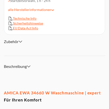
Startzeitvorwahl, 1 h - 24 h
Aquastopp Sicherheitsschlauch
alle
Herstellerinformationen
AutoSensor Mengenautomatik, Schaumerkennung
Technische Info
Standby, Startzeitvorwahl, Schleuderwahl, Temperaturwahl,
Sicherheitshinweise
Start/Pause
EU Data Act Info
Energieverbrauch: 47 kWh/100 Betriebszyklen
Wasserverbrauch: 48 Liter/Betriebszyklus
Zubehör
Abmessungen (HxBxT): ca. 83 x 60 x 54 cm
Beschreibung
AMICA EWA 34660 W Waschmaschine | expert
Für Ihren Komfort