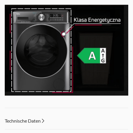
Energieeffizienzklasse A
Technische Daten
Niemand zahlt gerne seine Energierechnungen.
Eine Amica-Waschmaschine verfügt über