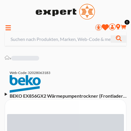
0
»
Web-Code: 32028063183
BEKO EX856GX2 Wärmepumpentrockner (Frontlader,
freistehend, Wäschetrockner, C, 8 kg)