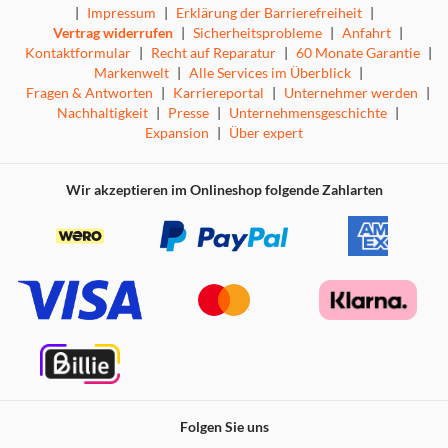
|
Impressum
|
Erklärung der Barrierefreiheit
|
Vertrag widerrufen
|
Sicherheitsprobleme
|
Anfahrt
|
Kontaktformular
|
Recht auf Reparatur
|
60 Monate Garantie
|
Markenwelt
|
Alle Services im Überblick
|
Fragen & Antworten
|
Karriereportal
|
Unternehmer werden
|
Nachhaltigkeit
|
Presse
|
Unternehmensgeschichte
|
Expansion
|
Über expert
Wir akzeptieren im Onlineshop folgende Zahlarten
Verabschieden Sie sich von ausgewaschener Kleidung. Die
EcoGentle™
Trocknungstechnologie bewahrt die
leuchtenden Farben Ihrer Lieblingsstücke. Durch die
Zusammenarbeit des Kondensationstrockners mit einem
Klimagerät wird Ihre Wäsche sanfter behandelt, was
gleichzeitig die Energieeffizienz steigert.
Folgen Sie uns
AquaWave®: Sanftes Trocknen dank