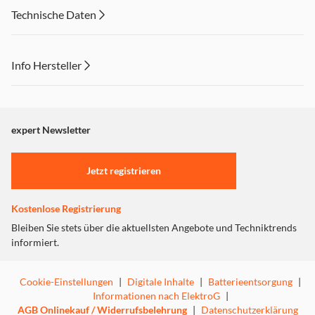
Mit dem
ProSmart™ Inverter Motor
müssen Sie sich keine
Technische Daten
Sorgen mehr um Ihre Stromrechnung machen. Dieser
bürstenlose Motor bietet nicht nur eine beeindruckende
Energieeffizienz, sondern auch einen leisen Betrieb und
Info Hersteller
eine längere Lebensdauer. Genießen Sie maximale
Leistung, ohne Ihr monatliches Budget zu belasten.
Dieser Inhalt wird aufgrund Ihrer Cookie Präferenzen nicht
angezeigt. Um diesen Inhalt anzuzeigen aktivieren Sie bitte
"Marketing".
expert Newsletter
Einstellungen anpassen
EcoGentle™: Schonend Trocknen, Farben
Jetzt registrieren
Bewahren
Kostenlose Registrierung
Bleiben Sie stets über die aktuellsten Angebote und Techniktrends
informiert.
Cookie-Einstellungen
|
Digitale Inhalte
|
Batterieentsorgung
|
Informationen nach ElektroG
|
AGB Onlinekauf / Widerrufsbelehrung
|
Datenschutzerklärung