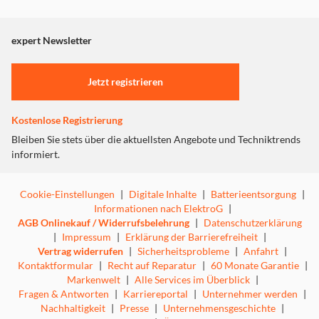
Dieser Inhalt wird aufgrund Ihrer Cookie Präferenzen nicht
angezeigt. Um diesen Inhalt anzuzeigen aktivieren Sie bitte
"Marketing".
expert Newsletter
Einstellungen anpassen
Jetzt registrieren
Kostenlose Registrierung
Bleiben Sie stets über die aktuellsten Angebote und Techniktrends
informiert.
Cookie-Einstellungen
|
Digitale Inhalte
|
Batterieentsorgung
|
Informationen nach ElektroG
|
AGB Onlinekauf / Widerrufsbelehrung
|
Datenschutzerklärung
|
Impressum
|
Erklärung der Barrierefreiheit
|
Vertrag widerrufen
|
Sicherheitsprobleme
|
Anfahrt
|
Kontaktformular
|
Recht auf Reparatur
|
60 Monate Garantie
|
Markenwelt
|
Alle Services im Überblick
|
Fragen & Antworten
|
Karriereportal
|
Unternehmer werden
|
Nachhaltigkeit
|
Presse
|
Unternehmensgeschichte
|