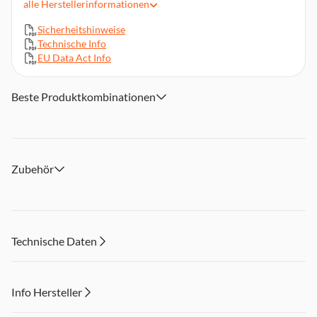
alle
Herstellerinformationen
Automatische Entkalkung mit CalcGuard
Sicherheitshinweise
Automatische Abschaltung nach 8 Min.
Technische Info
Zwei Dampfstufen (ECO/MAX)
EU Data Act Info
Vertikaler & horizontaler Einsatz
Inkl. Aufsätze & Hitzeschutzhandschuh
Beste Produktkombinationen
Zubehör
Technische Daten
Info Hersteller